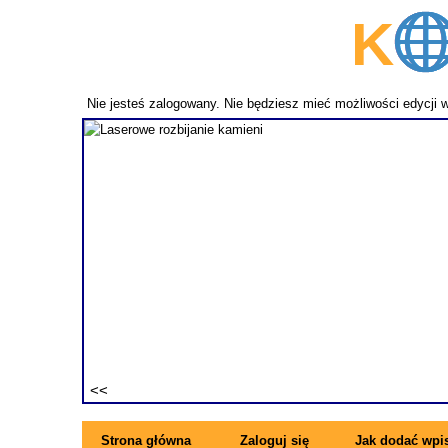
K
p
Nie jesteś zalogowany. Nie będziesz mieć możliwości edycji 
fundament
ezwykle
ne pręty z
rzymujesz
ę się z
Strona główna
Zaloguj się
Jak dodać wpi