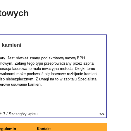
etowych
e kamieni
staty. Jest również znany pod skrótową nazwą BPH.
lmowym. Zabieg tego typu przeprowadzany przez szpital
 operacja laserowa to mało inwazyjna metoda. Dzięki temu
 walorami może pochwalić się laserowe rozbijanie kamieni
o niebezpiecznym. Z uwagi na to w szpitalu Specjalista
serowe usuwanie kamieni.
ć: 7 /
Szczegóły wpisu
egulamin
Kontakt