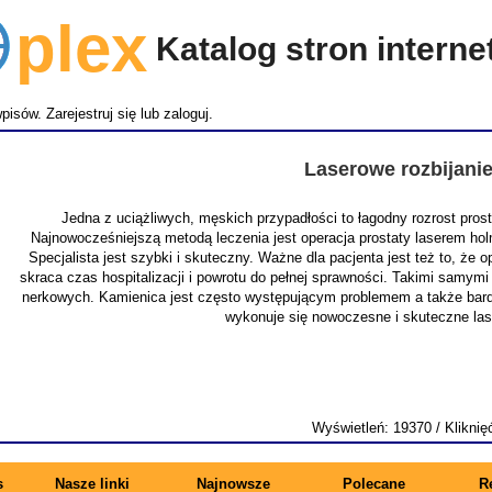
lex
Katalog stron intern
wpisów.
Zarejestruj się
lub
zaloguj
.
Laserowe rozbijani
Jedna z uciążliwych, męskich przypadłości to łagodny rozrost pro
Najnowocześniejszą metodą leczenia jest operacja prostaty laserem ho
Specjalista jest szybki i skuteczny. Ważne dla pacjenta jest też to, że
skraca czas hospitalizacji i powrotu do pełnej sprawności. Takimi samymi
nerkowych. Kamienica jest często występującym problemem a także bardz
wykonuje się nowoczesne i skuteczne la
Wyświetleń: 19370 / Kliknię
s
Nasze linki
Najnowsze
Polecane
R