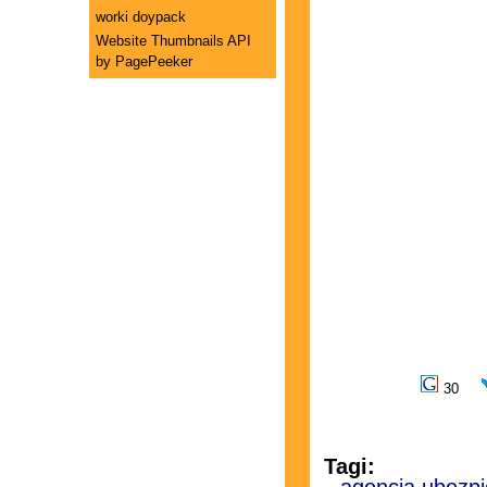
worki doypack
Website Thumbnails API
by PagePeeker
30
Tagi: