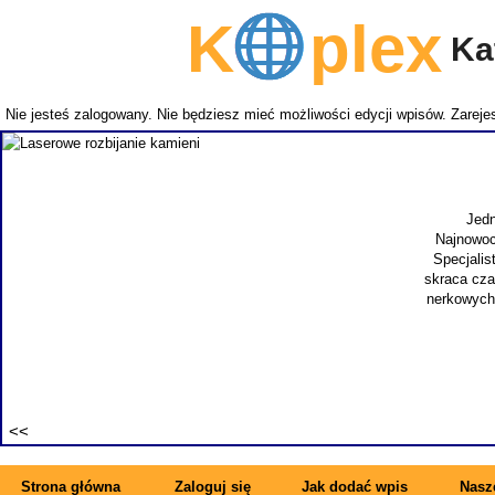
K
plex
Kat
Nie jesteś zalogowany. Nie będziesz mieć możliwości edycji wpisów.
Zarejes
Jedn
Najnowoc
Specjalis
skraca cza
nerkowych.
Strona główna
Zaloguj się
Jak dodać wpis
Nasze