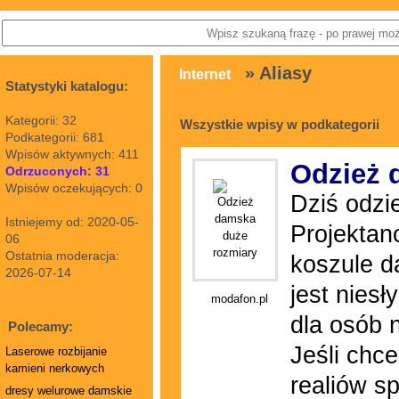
» Aliasy
Internet
Statystyki katalogu:
Kategorii: 32
Wszystkie wpisy w podkategorii
Podkategorii: 681
Wpisów aktywnych: 411
Odzież 
Odrzuconych: 31
Wpisów oczekujących: 0
Dziś odzi
Istniejemy od: 2020-05-
Projektan
06
Ostatnia moderacja:
koszule d
2026-07-14
jest niesł
modafon.pl
dla osób 
Polecamy:
Jeśli chc
Laserowe rozbijanie
kamieni nerkowych
realiów s
dresy welurowe damskie