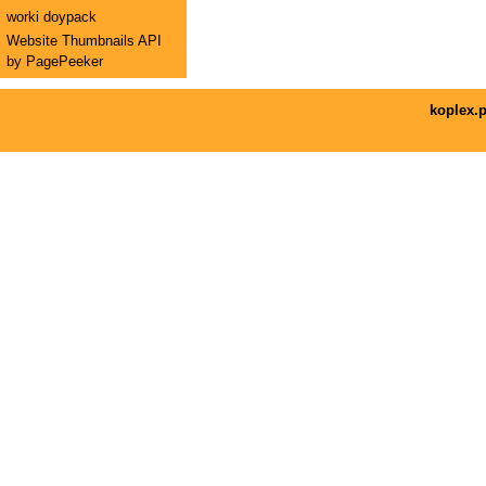
worki doypack
Website Thumbnails API
by PagePeeker
koplex.p