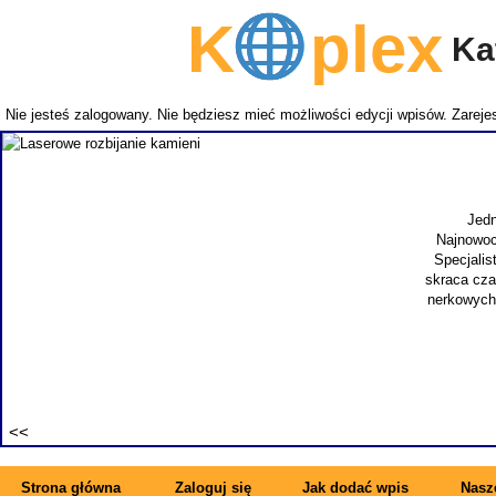
K
plex
Kat
Nie jesteś zalogowany. Nie będziesz mieć możliwości edycji wpisów.
Zarejes
Jedn
Najnowoc
Specjalis
skraca cza
nerkowych.
Strona główna
Zaloguj się
Jak dodać wpis
Nasze