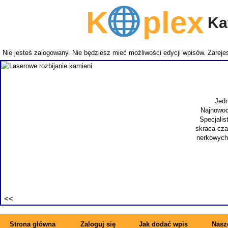
K
plex
Kat
Nie jesteś zalogowany. Nie będziesz mieć możliwości edycji wpisów.
Zarejes
Jedn
Najnowoc
Specjalis
skraca cza
nerkowych.
Strona główna
Zaloguj się
Jak dodać wpis
Nasze