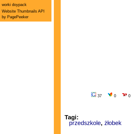
worki doypack
Website Thumbnails API
by PagePeeker
37
0
0
Tagi:
przedszkole
,
żłobek