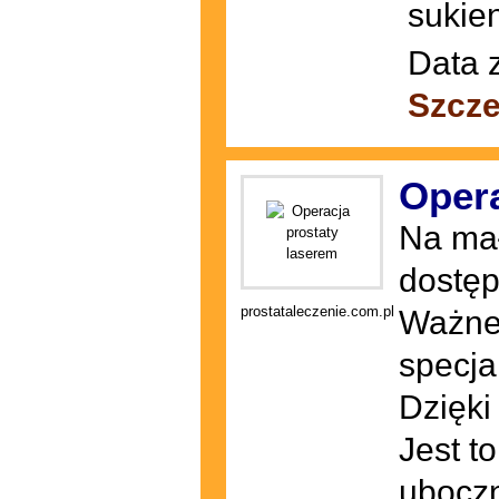
sukien
Data 
Szcze
Opera
Na mał
dostęp
prostataleczenie.com.pl
Ważne 
specja
Dzięki
Jest t
ubocz