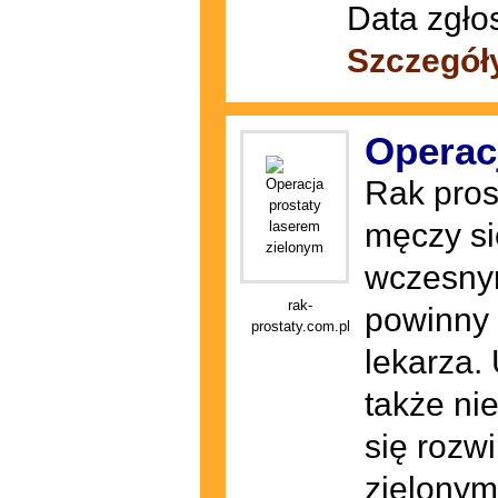
Data zgło
Szczegół
Operac
Rak pros
męczy si
wczesnym
rak-
powinny 
prostaty.com.pl
lekarza.
także ni
się rozw
zielonym