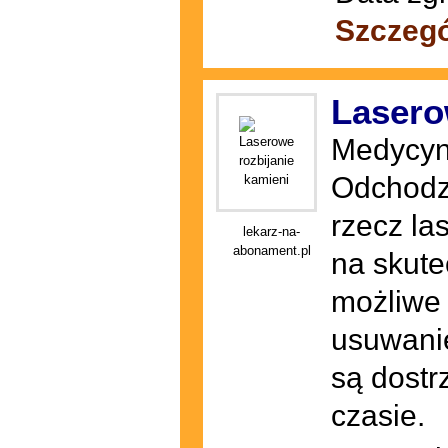
Szczegó
Lasero
Medycyna
Odchodzi
rzecz la
lekarz-na-
abonament.pl
na skute
możliwe 
usuwanie
są dostr
czasie.