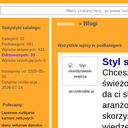
» Blogi
Internet
Statystyki katalogu:
Kategorii: 32
Podkategorii: 681
Wszystkie wpisy w podkategorii
Wpisów aktywnych: 411
Odrzuconych: 31
Styl 
Wpisów oczekujących: 0
Chces
Istniejemy od: 2020-05-
06
świeżo
Ostatnia moderacja:
2026-07-14
accordmeble.pl
da ci 
aranżo
Polecamy:
Laserowe rozbijanie
skorzy
kamieni nerkowych
wiedzę
dresy welurowe damskie