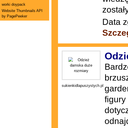
worki doypack
został
Website Thumbnails API
by PagePeeker
Data z
Szcze
Odzi
Bardz
brzusz
sukienkidlapuszystych.pl
garde
figury
dotyc
odnajd