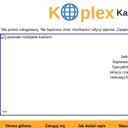
K
plex
Kat
Nie jesteś zalogowany. Nie będziesz mieć możliwości edycji wpisów.
Zarejes
NEMITECH
takich j
zapewnia
specjal
synonimem 
Strona główna
Zaloguj się
Jak dodać wpis
Nasze