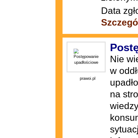
Data zgł
Szczegó
Post
Nie wi
w oddł
prawoi.pl
upadło
na str
wiedzy
konsum
sytuac