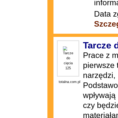
informa
Data z
Szcze
Tarcze d
Prace z m
pierwsze 
narzędzi,
totalna.com.pl
Podstawow
wpływają 
czy będzi
materiała