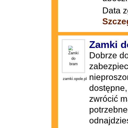
Data z
Szcze
Zamki d
Dobrze do
zabezpiecz
nieproszo
zamki.opole.pl
dostępne,
zwrócić m
potrzebne
odnajdzies