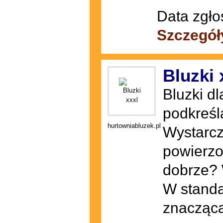
Data zgło
Szczegół
Bluzki 
Bluzki d
podkreśl
hurtowniabluzek.pl
Wystarcz
powierzo
dobrze? 
W standa
znaczącą