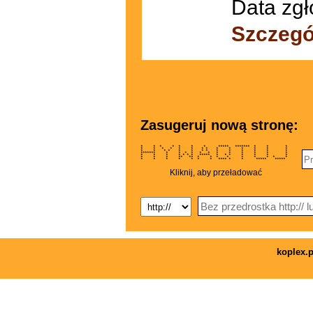
Data zgł
Szczegó
Zasugeruj nową stronę:
* * * * * * * ***** ******* * * *
* * * * * * * * * * * * * *
* * * * * * * * * * * * * *
******* * * * * * * * * * * * *
* * * * * * * ***** * * * * * * *
* * * ** ** * * * * * * * * *
* * * * * * * **** * * ***** *****
Kliknij, aby przeładować
koplex.p