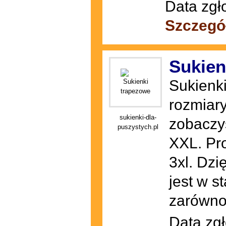
Data zgł
Szczegó
Sukien
Sukienki
rozmiary
sukienki-dla-
zobaczy
puszystych.pl
XXL. Pro
3xl. Dzi
jest w s
zarówno 
Data zgł