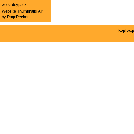
worki doypack
Website Thumbnails API
by PagePeeker
koplex.p