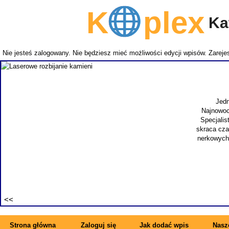
K
plex
Kat
Nie jesteś zalogowany. Nie będziesz mieć możliwości edycji wpisów.
Zarejes
Jedn
Najnowoc
Specjalis
skraca cza
nerkowych.
Strona główna
Zaloguj się
Jak dodać wpis
Nasze