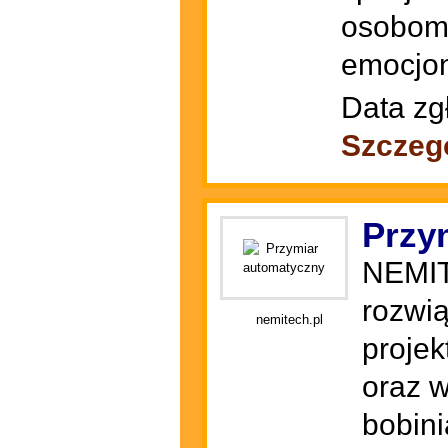
osobom 
emocjon
Data zg
Szczeg
Przy
NEMIT
rozwią
nemitech.pl
projek
oraz w
bobini