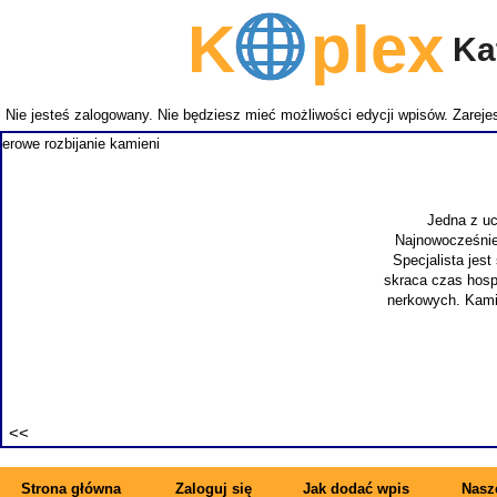
K
plex
Kat
Nie jesteś zalogowany. Nie będziesz mieć możliwości edycji wpisów.
Zarejes
NEMITECH
takich j
zapewnia
specjal
synonimem 
Strona główna
Zaloguj się
Jak dodać wpis
Nasze