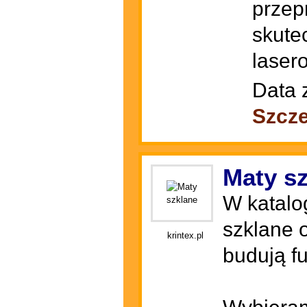
przepr
skute
laser
Data 
Szcze
Maty s
W katalo
szklane o
krintex.pl
budują f