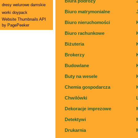
Biura podróży
dresy welurowe damskie
Biuro matrymonialne
worki doypack
Website Thumbnails API
Biuro nieruchomości
by PagePeeker
Biuro rachunkowe
Biżuteria
Brokerzy
Budowlane
Buty na wesele
Chemia gospodarcza
Chwilówki
Dekoracje imprezowe
Detektywi
Drukarnia