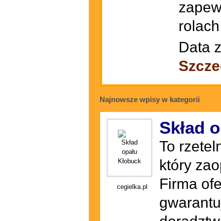
zapew
rolach
Data z
Szcze
Najnowsze wpisy w kategorii
Skład 
To rzete
który zao
Firma ofe
cegielka.pl
gwarantu