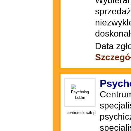
Wybieram
sprzedaż
niezwykl
doskonał
Data zgł
Szczegó
Psych
Centrum
specjal
centrumskowik.pl
psychic
specjal