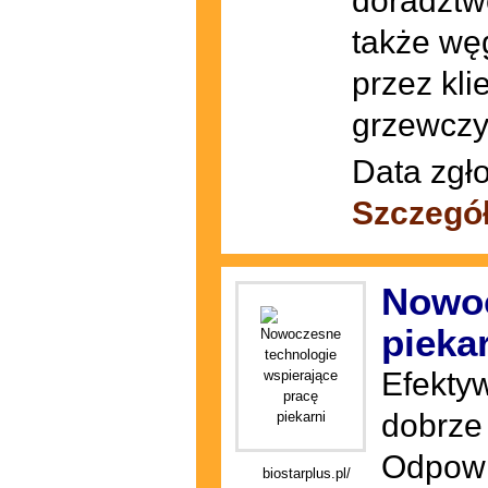
doradztwo
także wę
przez kl
grzewczy
Data zgł
Szczegó
Nowoc
pieka
Efektyw
dobrze
Odpowi
biostarplus.pl/