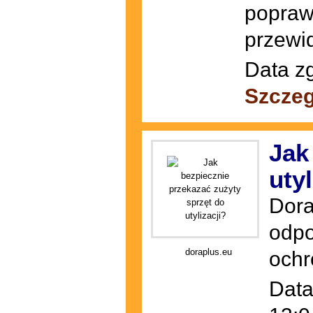
popraw
przewi
Data zg
Szczeg
Jak
utyl
Dora
odpo
doraplus.eu
ochr
Data