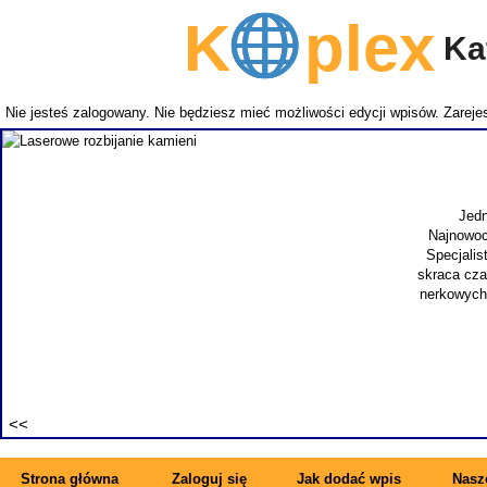
K
plex
Kat
Nie jesteś zalogowany. Nie będziesz mieć możliwości edycji wpisów.
Zarejes
Jedn
Najnowoc
Specjalis
skraca cza
nerkowych.
Strona główna
Zaloguj się
Jak dodać wpis
Nasze