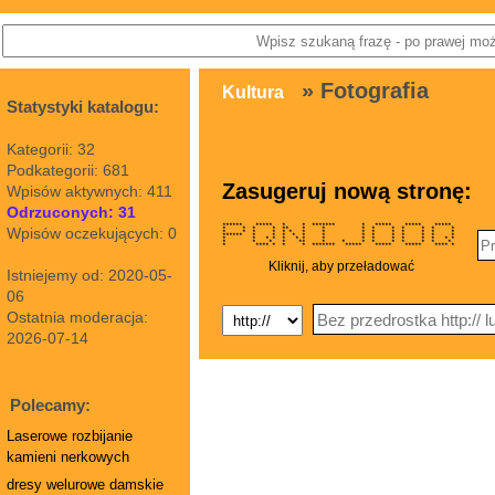
» Fotografia
Kultura
Statystyki katalogu:
Kategorii: 32
Podkategorii: 681
Zasugeruj nową stronę:
Wpisów aktywnych: 411
Odrzuconych: 31
****** ***** * * ******* * ***** ***** *****
Wpisów oczekujących: 0
* * * * ** * * * * * * * * *
* * * * * * * * * * * * * * *
****** * * * * * * * * * * * * *
* * * * * * * * * * * * * * * *
* * * * ** * * * * * * * * *
* **** * * * ******* ***** ***** ***** **** *
Kliknij, aby przeładować
Istniejemy od: 2020-05-
06
Ostatnia moderacja:
2026-07-14
Polecamy:
Laserowe rozbijanie
kamieni nerkowych
dresy welurowe damskie