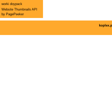
worki doypack
Website Thumbnails API
by PagePeeker
koplex.p