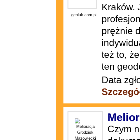
Kraków. 
geoluk.com.pl
profesjon
prężnie d
indywidu
też to, ż
ten geod
Data zgł
Szczegó
Melio
Czym n