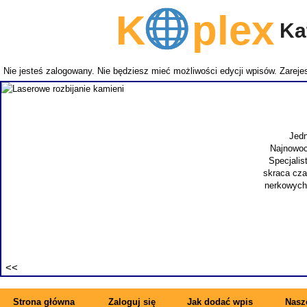
K
plex
Kat
Nie jesteś zalogowany. Nie będziesz mieć możliwości edycji wpisów.
Zarejes
Jedna z uciążliwych, męskic
Najnowocześniejszą metodą leczen
Specjalista jest szybki i skuteczn
skraca czas hospitalizacji i powro
nerkowych. Kamienica jest często 
wyk
Strona główna
Zaloguj się
Jak dodać wpis
Nasze