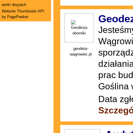
worki doypack
Website Thumbnails API
Geodez
by PagePeeker
Jesteśmy
Wągrowie
geodeta-
sporząd
wagrowiec.pl
działani
prac bu
Goślina 
Data zgł
Szczegó