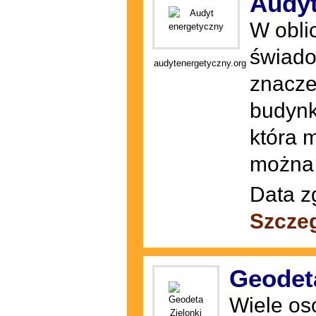
Audyt
W obli
świado
audytenergetyczny.org
znacze
budynk
która 
można 
Data z
Szcze
Geodeta
Wiele os