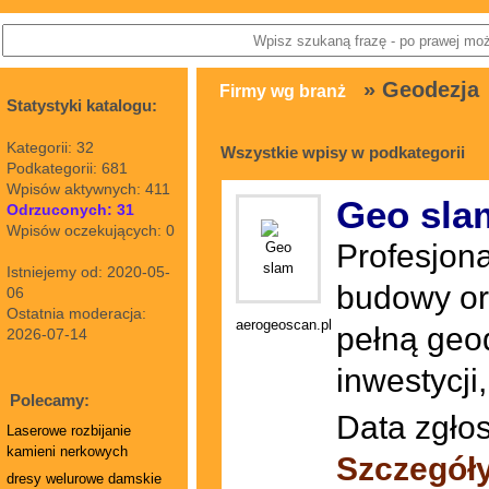
» Geodezja
Firmy wg branż
Statystyki katalogu:
Kategorii: 32
Wszystkie wpisy w podkategorii
Podkategorii: 681
Wpisów aktywnych: 411
Geo sla
Odrzuconych: 31
Wpisów oczekujących: 0
Profesjon
Istniejemy od: 2020-05-
budowy or
06
Ostatnia moderacja:
aerogeoscan.pl
pełną geo
2026-07-14
inwestycji
Polecamy:
Data zgłos
Laserowe rozbijanie
kamieni nerkowych
Szczegół
dresy welurowe damskie