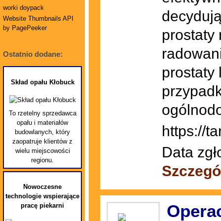
worki doypack
decydują
Website Thumbnails API
by PagePeeker
prostaty
radowani
Ostatnio dodane:
prostaty
Skład opału Kłobuck
przypadk
ogólnodo
To rzetelny sprzedawca
opału i materiałów
https://t
budowlanych, który
zaopatruje klientów z
Data zgł
wielu miejscowości
regionu.
Szczegó
Nowoczesne
technologie wspierające
Opera
pracę piekarni