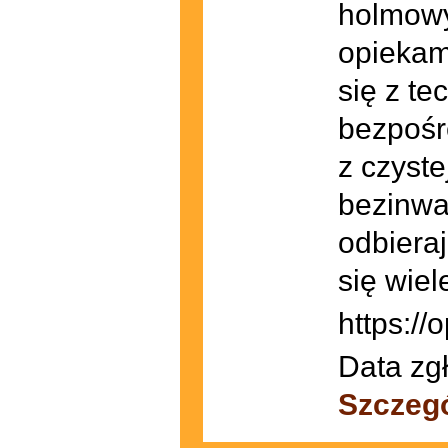
holmowy
opiekam
się z te
bezpośr
z czyste
bezinwa
odbiera
się wie
https:/
Data zg
Szczeg