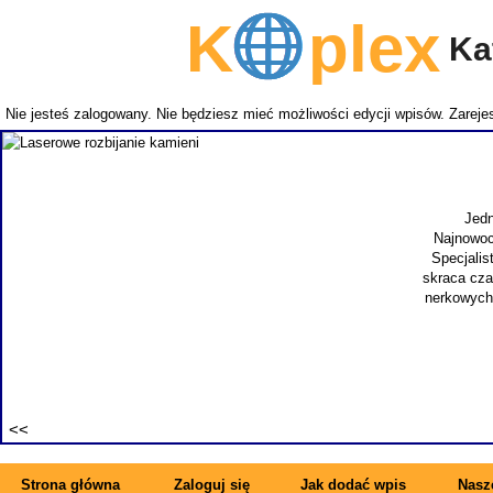
K
plex
Kat
Nie jesteś zalogowany. Nie będziesz mieć możliwości edycji wpisów.
Zarejes
Laserowe rozbijanie kamieni
h, męskich przypadłości to łagodny rozrost prostaty. Jest również znany po
dą leczenia jest operacja prostaty laserem holmowym. Zabieg tego typu prz
i skuteczny. Ważne dla pacjenta jest też to, że operacja laserowa to mało in
i i powrotu do pełnej sprawności. Takimi samymi walorami może pochwalić się
t często występującym problemem a także bardzo niebezpiecznym. Z uwagi na
wykonuje się nowoczesne i skuteczne laserowe usuwanie kamieni.
Wyświetleń: 19359 / Kliknięć: 7 /
Szczegóły wpisu
Strona główna
Zaloguj się
Jak dodać wpis
Nasze