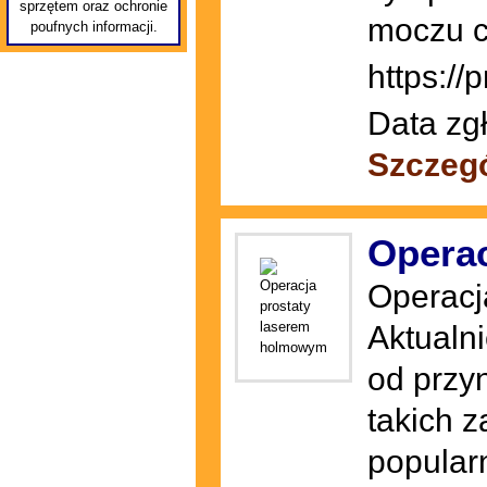
sprzętem oraz ochronie
moczu c
poufnych informacji.
https://
Data zg
Szczeg
Opera
Operacj
Aktualni
od przyn
takich 
popularn