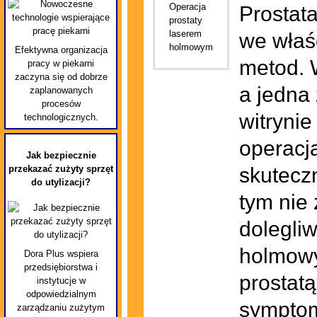
Prostata
we właś
Efektywna organizacja
metod. W
pracy w piekarni
zaczyna się od dobrze
a jedna
zaplanowanych
procesów
witrynie
technologicznych.
operacja
Jak bezpiecznie
przekazać zużyty sprzęt
skutecz
do utylizacji?
tym nie
dolegli
holmowy
Dora Plus wspiera
przedsiębiorstwa i
prostat
instytucje w
odpowiedzialnym
symptom
zarządzaniu zużytym