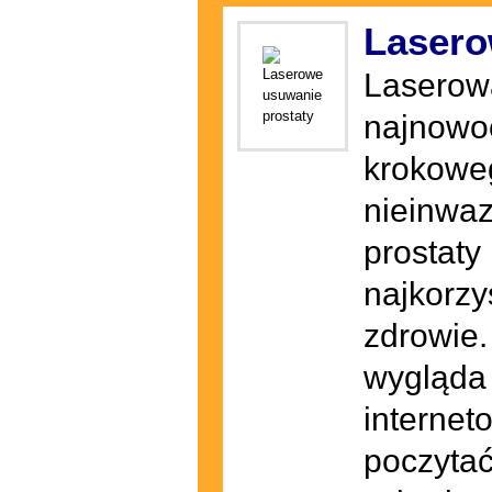
Lasero
Laserowa
najnowoc
krokoweg
nieinwaz
prostaty
najkorzy
zdrowie.
wygląda 
internet
poczytać