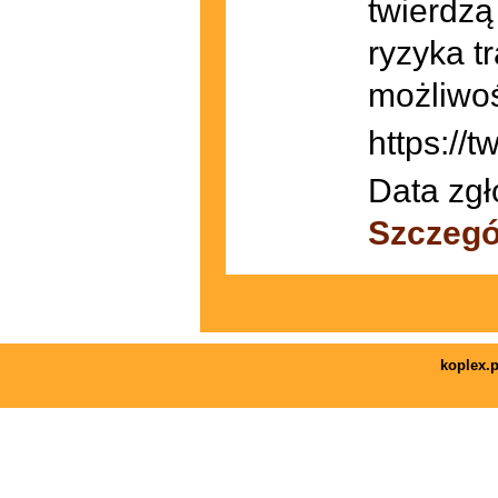
twierdzą
ryzyka t
możliwoś
https://
Data zgł
Szczegó
koplex.p