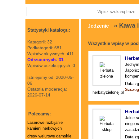
» Kawa i
Jedzenie
Statystyki katalogu:
Kategorii: 32
Wszystkie wpisy w pod
Podkategorii: 681
Wpisów aktywnych: 411
Herbat
Odrzuconych: 31
Jednym 
Wpisów oczekujących: 0
Japończ
kompend
Istniejemy od: 2020-05-
06
Data zg
Ostatnia moderacja:
Szczeg
herbatyzielonej.pl
2026-07-14
Herbat
Polecamy:
Jakie s
Laserowe rozbijanie
niego n
kamieni nerkowych
zasadzi
dresy welurowe damskie
Data zg