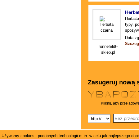
Herba
Herbata
typy, p
spożywa
Data zg
Szczeg
ronnefeldt-
sklep.pl
Zasugeruj nową s
* * ****** * ****** ***** ******* **
* * * * * * * * * * 
* * * * * * * * * * 
* ****** * * ****** * * *
* * * ***** * * * *
* * * * * * * * *
* ****** * * * ***** ****
Kliknij, aby przeładow
Używamy cookies i podobnych technologii m.in. w celu jak najlepszego dopas