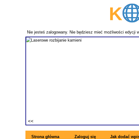
K
p
Nie jesteś zalogowany. Nie będziesz mieć możliwości edycji 
fundament
ezwykle
ne pręty z
rzymujesz
ę się z
Strona główna
Zaloguj się
Jak dodać wpi