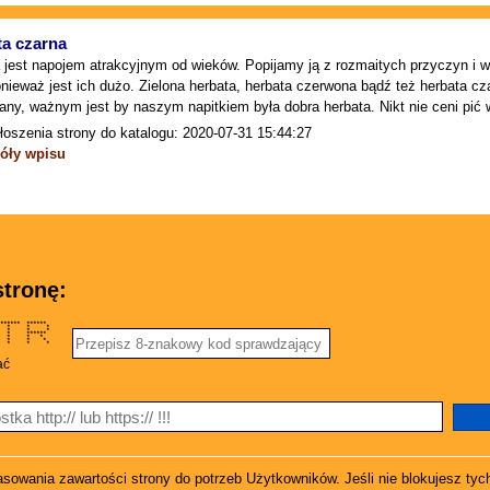
ta czarna
 jest napojem atrakcyjnym od wieków. Popijamy ją z rozmaitych przyczyn i w 
onieważ jest ich dużo. Zielona herbata, herbata czerwona bądź też herbata cza
ny, ważnym jest by naszym napitkiem była dobra herbata. Nikt nie ceni pić 
łoszenia strony do katalogu: 2020-07-31 15:44:27
óły wpisu
tronę:
***** ******
* * * *
* * * *
 * ******
 * * *
 * * *
*** * * *
ać
owania zawartości strony do potrzeb Użytkowników. Jeśli nie blokujesz tych
koplex.pl
© 2020-2025 - katalog stron internetowych |
Mapa strony