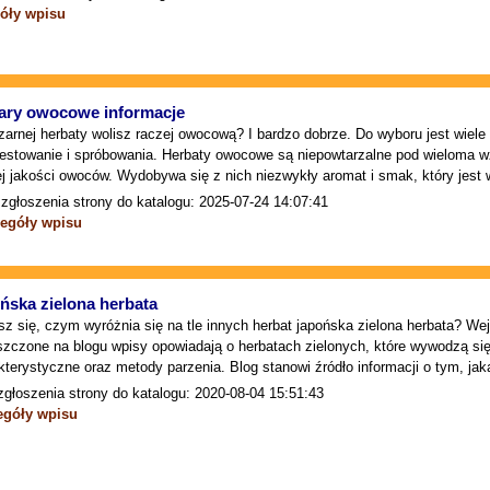
óły wpisu
ary owocowe informacje
arnej herbaty wolisz raczej owocową? I bardzo dobrze. Do wyboru jest wiele
testowanie i spróbowania. Herbaty owocowe są niepowtarzalne pod wieloma wz
ej jakości owoców. Wydobywa się z nich niezwykły aromat i smak, który jest 
zgłoszenia strony do katalogu: 2025-07-24 14:07:41
egóły wpisu
ńska zielona herbata
sz się, czym wyróżnia się na tle innych herbat japońska zielona herbata? Wejd
zczone na blogu wpisy opowiadają o herbatach zielonych, które wywodzą się z
kterystyczne oraz metody parzenia. Blog stanowi źródło informacji o tym, jaka
zgłoszenia strony do katalogu: 2020-08-04 15:51:43
egóły wpisu