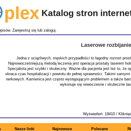
lex
Katalog stron intern
wpisów.
Zarejestruj się
lub
zaloguj
.
Laserowe rozbijani
Jedna z uciążliwych, męskich przypadłości to łagodny rozrost pro
Najnowocześniejszą metodą leczenia jest operacja prostaty laserem ho
Specjalista jest szybki i skuteczny. Ważne dla pacjenta jest też to, że
skraca czas hospitalizacji i powrotu do pełnej sprawności. Takimi samymi
nerkowych. Kamienica jest często występującym problemem a także bardz
wykonuje się nowoczesne i skuteczne la
Wyświetleń: 19410 / Kliknię
s
Nasze linki
Najnowsze
Polecane
R