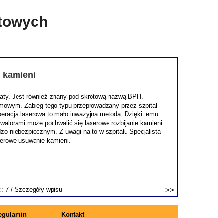
etowych
e kamieni
staty. Jest również znany pod skrótową nazwą BPH.
lmowym. Zabieg tego typu przeprowadzany przez szpital
 operacja laserowa to mało inwazyjna metoda. Dzięki temu
 walorami może pochwalić się laserowe rozbijanie kamieni
o niebezpiecznym. Z uwagi na to w szpitalu Specjalista
serowe usuwanie kamieni.
ć: 7 /
Szczegóły wpisu
egulamin
Kontakt