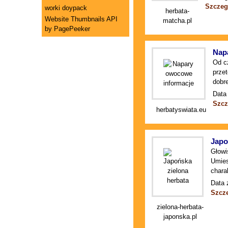
Szczeg
worki doypack
herbata-
Website Thumbnails API
matcha.pl
by PagePeeker
Nap
Od cz
prze
dobr
Data 
Szcz
herbatyswiata.eu
Japo
Głowi
Umies
chara
Data 
Szcz
zielona-herbata-
japonska.pl