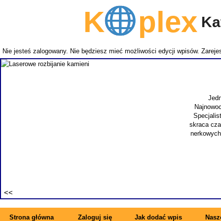
K
plex
Kat
Nie jesteś zalogowany. Nie będziesz mieć możliwości edycji wpisów.
Zarejes
Jedn
Najnowoc
Specjalis
skraca cza
nerkowych.
Strona główna
Zaloguj się
Jak dodać wpis
Nasze