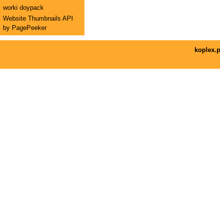
worki doypack
Website Thumbnails API
by PagePeeker
koplex.p