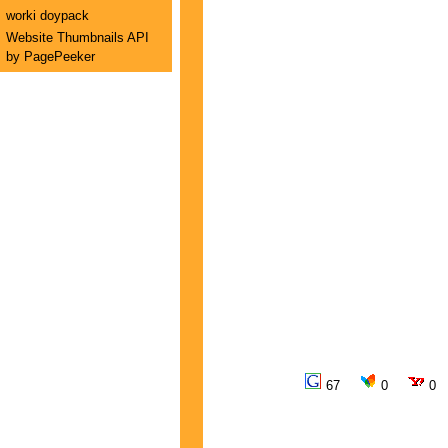
worki doypack
Website Thumbnails API
by PagePeeker
67
0
0