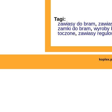
Tagi:
zawiasy do bram
,
zawias
zamki do bram
,
wyroby 
toczone
,
zawiasy regul
koplex.p