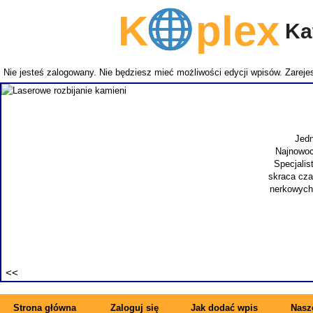
K
plex
Kat
Nie jesteś zalogowany. Nie będziesz mieć możliwości edycji wpisów.
Zarejes
Jedn
Najnowoc
Specjalis
skraca cza
nerkowych.
Strona główna
Zaloguj się
Jak dodać wpis
Nasze