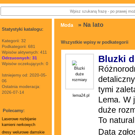
» Na lato
Moda
Statystyki katalogu:
Kategorii: 32
Wszystkie wpisy w podkategorii
Podkategorii: 681
Wpisów aktywnych: 411
Bluzki 
Odrzuconych: 31
Wpisów oczekujących: 0
Różnorod
Istniejemy od: 2020-05-
detaliczn
06
Ostatnia moderacja:
tymi zale
2026-07-14
lema24.pl
Lema. W j
duże rozm
Polecamy:
To natural
Laserowe rozbijanie
kamieni nerkowych
Data zgło
dresy welurowe damskie