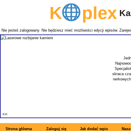
K
plex
Kat
Nie jesteś zalogowany. Nie będziesz mieć możliwości edycji wpisów.
Zarejes
Jedn
Najnowoc
Specjalis
skraca cza
nerkowych.
Strona główna
Zaloguj się
Jak dodać wpis
Nasze