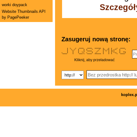
worki doypack
Szczegół
Website Thumbnails API
by PagePeeker
Zasugeruj nową stronę:
* * * ***** ***** ******* * * * * *****
* * * * * * * * ** ** * ** * *
* * * * * * * * * * * * ** *
* * * * ***** * * * * ** *
* * * * * * * * * * ** * ***
* * * * * * * * * * * ** * *
***** * **** * ***** ******* * * * * *****
Kliknij, aby przeładować
koplex.p