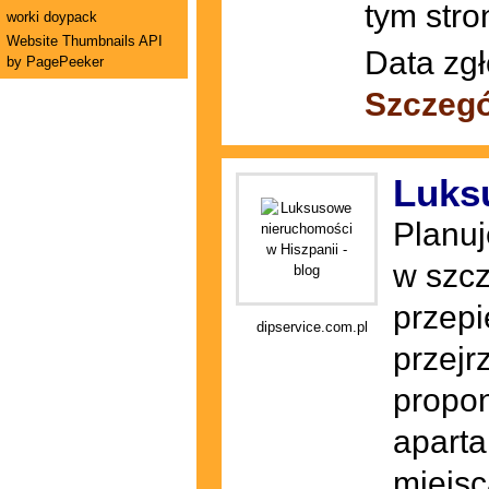
tym str
worki doypack
Website Thumbnails API
Data zgł
by PagePeeker
Szczegó
Luks
Planuj
w szcz
przepi
dipservice.com.pl
przejr
propo
aparta
miejsc