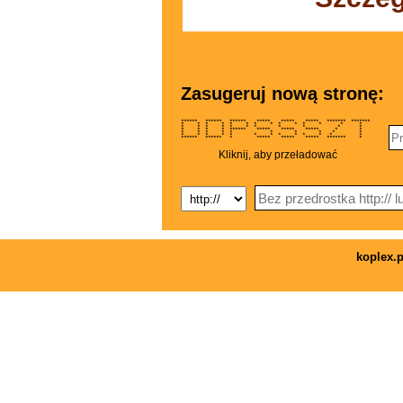
Zasugeruj nową stronę:
****** ****** ****** ***** ***** ***** ******* *******
* * * * * * * * * * * * * *
* * * * * * * * * * *
* * * * ****** ***** ***** ***** * *
* * * * * * * * * *
* * * * * * * * * * * * *
****** ****** * ***** ***** ***** ******* *
Kliknij, aby przeładować
koplex.p