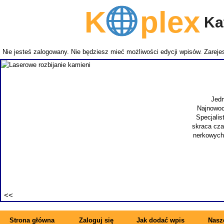
K
plex
Kat
Nie jesteś zalogowany. Nie będziesz mieć możliwości edycji wpisów.
Zarejes
Jedn
Najnowoc
Specjalis
skraca cza
nerkowych.
Strona główna
Zaloguj się
Jak dodać wpis
Nasze