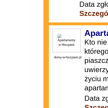
Data zgł
Szczegó
Apart
Kto nie
któreg
domy-w-hiszpanii.pl
piaszcz
uwierzy
życiu 
apartam
Data zg
Szczeg