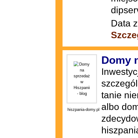
dipser
Data z
Szcze
Domy n
Inwestyc
szczegól
tanie ni
albo dom
hiszpania-domy.pl
zdecydow
hiszpani