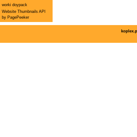
worki doypack
Website Thumbnails API
by PagePeeker
koplex.p