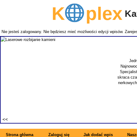
K
plex
Kat
Nie jesteś zalogowany. Nie będziesz mieć możliwości edycji wpisów.
Zarejes
Jedn
Najnowoc
Specjalis
skraca cza
nerkowych.
Strona główna
Zaloguj się
Jak dodać wpis
Nasze