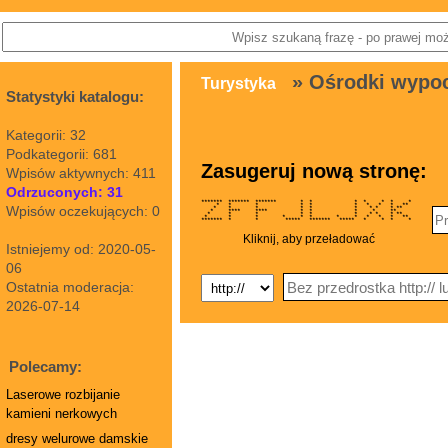
» Ośrodki wypo
Turystyka
Statystyki katalogu:
Kategorii: 32
Podkategorii: 681
Zasugeruj nową stronę:
Wpisów aktywnych: 411
Odrzuconych: 31
******* ******* ******* * * * * * * *
* * * * * * * * * **
Wpisów oczekujących: 0
* * * * * * * * * **
* **** **** * * * * **
* * * * * * * * * **
* * * * * * * * * * * **
******* * * ***** ******* ***** * * * *
Kliknij, aby przeładować
Istniejemy od: 2020-05-
06
Ostatnia moderacja:
2026-07-14
Polecamy:
Laserowe rozbijanie
kamieni nerkowych
dresy welurowe damskie