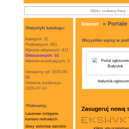
» Portale
Internet
Statystyki katalogu:
Kategorii: 32
Wszystkie wpisy w pod
Podkategorii: 681
Wpisów aktywnych: 411
Odrzuconych: 31
Wpisów oczekujących: 0
Istniejemy od: 2020-05-
06
bialystok-ogloszen
Ostatnia moderacja:
2026-07-14
Polecamy:
Zasugeruj nową s
Laserowe rozbijanie
kamieni nerkowych
******* * * ***** * * * * * 
* * ** * * * * * * * ** 
* * ** * * * * * * ** *
**** ** ***** * * * * * *
* * ** * * * * * * * * **
* * ** * * ** ** * * * *
******* * * ***** * * * *
dresy welurowe damskie
Kliknij, aby przeładow