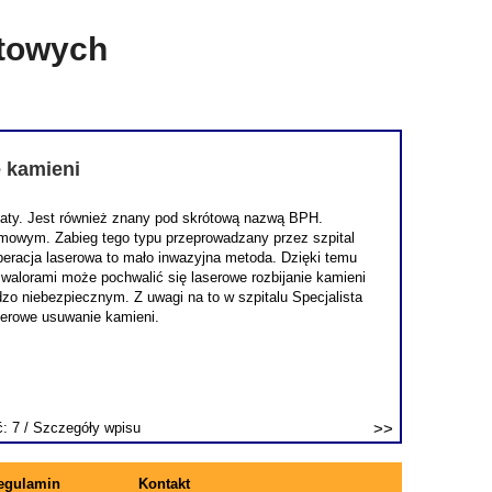
etowych
e kamieni
staty. Jest również znany pod skrótową nazwą BPH.
lmowym. Zabieg tego typu przeprowadzany przez szpital
 operacja laserowa to mało inwazyjna metoda. Dzięki temu
 walorami może pochwalić się laserowe rozbijanie kamieni
o niebezpiecznym. Z uwagi na to w szpitalu Specjalista
serowe usuwanie kamieni.
ć: 7 /
Szczegóły wpisu
egulamin
Kontakt