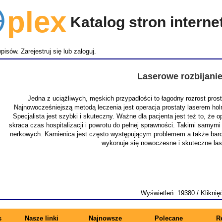
lex
Katalog stron intern
wpisów.
Zarejestruj się
lub
zaloguj
.
Laserowe rozbijani
Jedna z uciążliwych, męskich przypadłości to łagodny rozrost pro
Najnowocześniejszą metodą leczenia jest operacja prostaty laserem ho
Specjalista jest szybki i skuteczny. Ważne dla pacjenta jest też to, że
skraca czas hospitalizacji i powrotu do pełnej sprawności. Takimi samymi
nerkowych. Kamienica jest często występującym problemem a także bardz
wykonuje się nowoczesne i skuteczne la
Wyświetleń: 19380 / Kliknię
s
Nasze linki
Najnowsze
Polecane
R