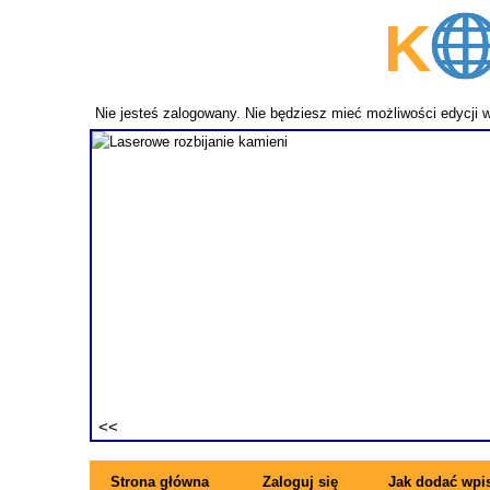
K
p
Nie jesteś zalogowany. Nie będziesz mieć możliwości edycji 
fundament
ezwykle
ne pręty z
rzymujesz
ę się z
Strona główna
Zaloguj się
Jak dodać wpi