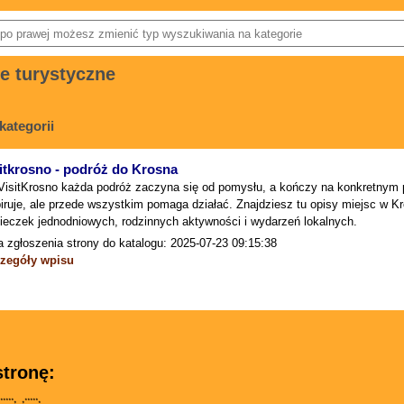
e turystyczne
kategorii
itkrosno - podróż do Krosna
VisitKrosno każda podróż zaczyna się od pomysłu, a kończy na konkretnym pla
piruje, ale przede wszystkim pomaga działać. Znajdziesz tu opisy miejsc w K
ieczek jednodniowych, rodzinnych aktywności i wydarzeń lokalnych.
a zgłoszenia strony do katalogu: 2025-07-23 09:15:38
zegóły wpisu
tronę:
***** *****
 * * * *