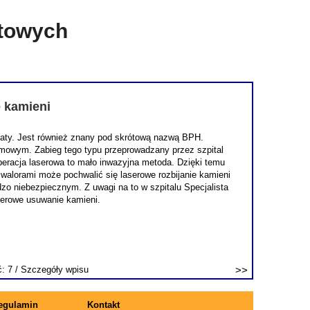
etowych
e kamieni
staty. Jest również znany pod skrótową nazwą BPH.
lmowym. Zabieg tego typu przeprowadzany przez szpital
 operacja laserowa to mało inwazyjna metoda. Dzięki temu
 walorami może pochwalić się laserowe rozbijanie kamieni
o niebezpiecznym. Z uwagi na to w szpitalu Specjalista
serowe usuwanie kamieni.
ć: 7 /
Szczegóły wpisu
egulamin
Kontakt