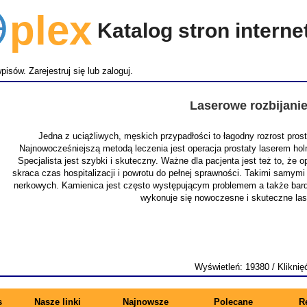
lex
Katalog stron intern
wpisów.
Zarejestruj się
lub
zaloguj
.
Laserowe rozbijani
Jedna z uciążliwych, męskich przypadłości to łagodny rozrost pro
Najnowocześniejszą metodą leczenia jest operacja prostaty laserem ho
Specjalista jest szybki i skuteczny. Ważne dla pacjenta jest też to, że
skraca czas hospitalizacji i powrotu do pełnej sprawności. Takimi samymi
nerkowych. Kamienica jest często występującym problemem a także bardz
wykonuje się nowoczesne i skuteczne la
Wyświetleń: 19380 / Kliknię
s
Nasze linki
Najnowsze
Polecane
R