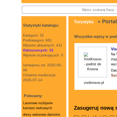
» Portal
Turystyka
Statystyki katalogu:
Kategorii: 32
Wszystkie wpisy w pod
Podkategorii: 681
Wpisów aktywnych: 411
Vis
Odrzuconych: 31
Na 
Wpisów oczekujących: 0
ins
wyc
Istniejemy od: 2020-05-
06
Dat
Ostatnia moderacja:
Szc
2026-07-14
visitkrosno.pl
Polecamy:
Laserowe rozbijanie
Zasugeruj nową s
kamieni nerkowych
dresy welurowe damskie
****** ***** * * * * ***** ***** *
* * * * * * ** * * * * *