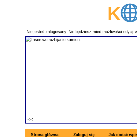
K
p
Nie jesteś zalogowany. Nie będziesz mieć możliwości edycji 
fundament
ezwykle
ne pręty z
rzymujesz
ę się z
Strona główna
Zaloguj się
Jak dodać wpi