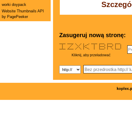
Szczegó
worki doypack
Website Thumbnails API
by PagePeeker
Zasugeruj nową stronę:
******* ******* * * * * ******* ****** ****** ******
* * * * * ** * * * * * * *
* * * * * ** * * * * * * *
* * * ** * ****** ****** * *
* * * * * ** * * * * * * *
* * * * * ** * * * * * * *
******* ******* * * * * * ****** * * ******
Kliknij, aby przeładować
koplex.p