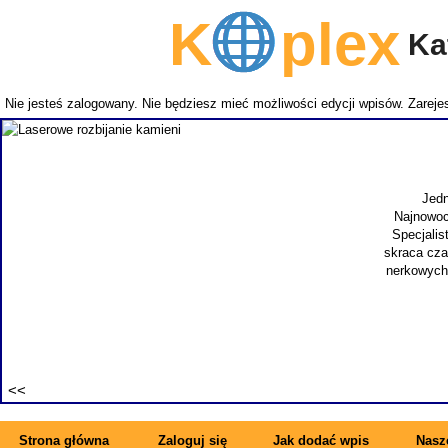
K
plex
Kat
Nie jesteś zalogowany. Nie będziesz mieć możliwości edycji wpisów.
Zarejes
Lasero
Jedna z uciążliwych, męskich przypadłości to ł
Najnowocześniejszą metodą leczenia jest operacja p
Specjalista jest szybki i skuteczny. Ważne dla pacjen
skraca czas hospitalizacji i powrotu do pełnej sprawn
nerkowych. Kamienica jest często występującym probl
wykonuje się nowoczes
Wyświetle
Strona główna
Zaloguj się
Jak dodać wpis
Nasze