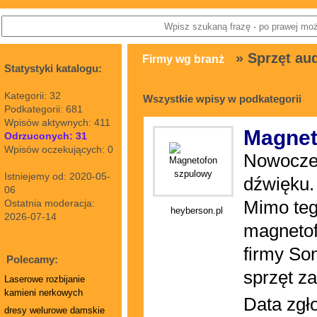
» Sprzęt au
Firmy wg branż
Statystyki katalogu:
Kategorii: 32
Wszystkie wpisy w podkategorii
Podkategorii: 681
Wpisów aktywnych: 411
Magnet
Odrzuconych: 31
Wpisów oczekujących: 0
Nowoczes
Istniejemy od: 2020-05-
dźwięku.
06
Ostatnia moderacja:
Mimo teg
heyberson.pl
2026-07-14
magnetof
firmy So
Polecamy:
sprzęt z
Laserowe rozbijanie
kamieni nerkowych
Data zgł
dresy welurowe damskie