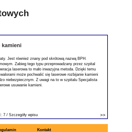
etowych
e kamieni
staty. Jest również znany pod skrótową nazwą BPH.
lmowym. Zabieg tego typu przeprowadzany przez szpital
 operacja laserowa to mało inwazyjna metoda. Dzięki temu
 walorami może pochwalić się laserowe rozbijanie kamieni
o niebezpiecznym. Z uwagi na to w szpitalu Specjalista
serowe usuwanie kamieni.
ć: 7 /
Szczegóły wpisu
egulamin
Kontakt