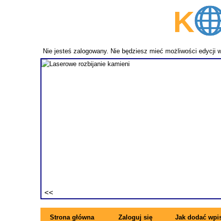
K
p
Nie jesteś zalogowany. Nie będziesz mieć możliwości edycji 
fundament
ezwykle
ne pręty z
rzymujesz
ę się z
Strona główna
Zaloguj się
Jak dodać wpi