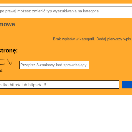
omowe
Brak wpisów w kategorii. Dodaj pierwszy wpis
tronę:
 ***** * *
* * * *
* * * *
* * * *
* * * *
* * * *
 * ***** *
ać