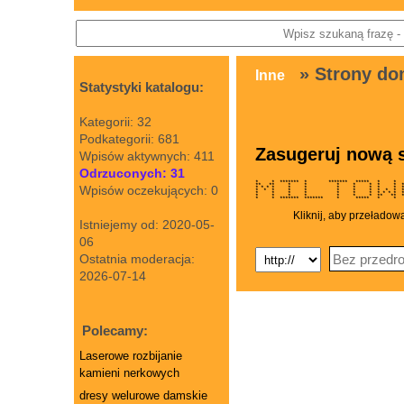
» Strony d
Inne
Statystyki katalogu:
Kategorii: 32
Podkategorii: 681
Zasugeruj nową s
Wpisów aktywnych: 411
Odrzuconych: 31
* * ******* * ******* ***** * *
** ** * * * * * * * 
Wpisów oczekujących: 0
* * * * * * * * * * 
* * * * * * * * * * 
* * * * * * * * * * 
* * * * * * * ** ** 
* * ******* ******* * ***** *
Kliknij, aby przeładow
Istniejemy od: 2020-05-
06
Ostatnia moderacja:
2026-07-14
Polecamy:
Laserowe rozbijanie
kamieni nerkowych
dresy welurowe damskie