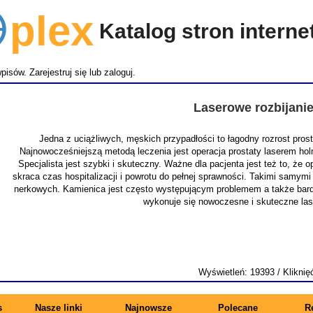
lex
Katalog stron intern
wpisów.
Zarejestruj się
lub
zaloguj
.
Laserowe rozbijani
Jedna z uciążliwych, męskich przypadłości to łagodny rozrost pro
Najnowocześniejszą metodą leczenia jest operacja prostaty laserem ho
Specjalista jest szybki i skuteczny. Ważne dla pacjenta jest też to, że
skraca czas hospitalizacji i powrotu do pełnej sprawności. Takimi samymi
nerkowych. Kamienica jest często występującym problemem a także bardz
wykonuje się nowoczesne i skuteczne la
Wyświetleń: 19393 / Kliknię
s
Nasze linki
Najnowsze
Polecane
R