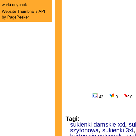
worki doypack
Website Thumbnails API
by PagePeeker
42
0
0
Tagi:
sukienki damskie xxl
,
su
szyfonowa
,
sukienki 3xl