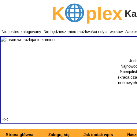
K
plex
Kat
Nie jesteś zalogowany. Nie będziesz mieć możliwości edycji wpisów.
Zarejes
Jedn
Najnowoc
Specjalis
skraca cza
nerkowych.
Strona główna
Zaloguj się
Jak dodać wpis
Nasze