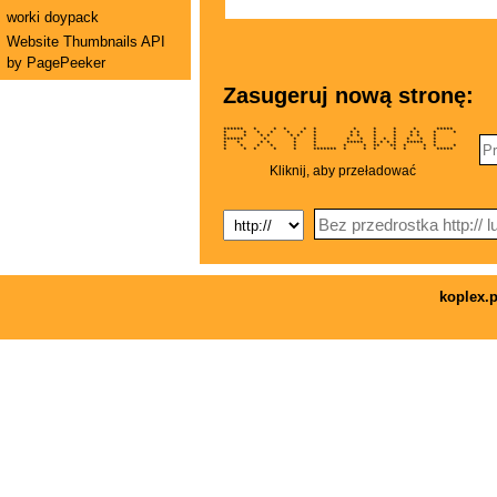
worki doypack
Website Thumbnails API
by PagePeeker
Zasugeruj nową stronę:
****** * * * * * * * * * *****
* * * * * * * * * * * * * * *
* * * * * * * * * * * * * *
****** * * * * * * * * * * *
* * * * * * ***** * * * * ***** *
* * * * * * * * ** ** * * * *
* * * * * ******* * * * * * * *****
Kliknij, aby przeładować
koplex.p