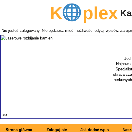
K
plex
Kat
Nie jesteś zalogowany. Nie będziesz mieć możliwości edycji wpisów.
Zarejes
Jedn
Najnowoc
Specjalis
skraca cza
nerkowych.
Strona główna
Zaloguj się
Jak dodać wpis
Nasze