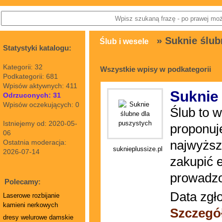
» Suknie ślub
Ślub i wesele
Statystyki katalogu:
Kategorii: 32
Wszystkie wpisy w podkategorii
Podkategorii: 681
Wpisów aktywnych: 411
Suknie
Odrzuconych: 31
Wpisów oczekujących: 0
Ślub to 
Istniejemy od: 2020-05-
proponuj
06
Ostatnia moderacja:
najwyższ
suknieplussize.pl
2026-07-14
zakupić e
prowadzo
Polecamy:
Data zgł
Laserowe rozbijanie
kamieni nerkowych
Szczegó
dresy welurowe damskie