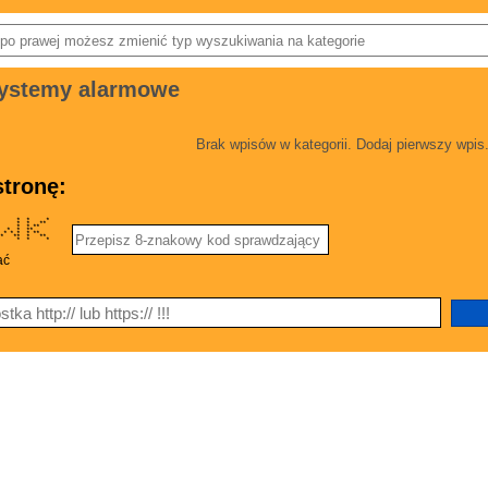
ystemy alarmowe
Brak wpisów w kategorii. Dodaj pierwszy wpis
tronę:
 * * * *
* * * **
* * * **
 * * * **
* * * **
** * **
* * * * *
ać