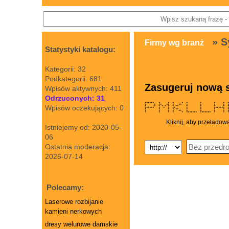
» S
Firmy wg branż
Statystyki katalogu:
Kategorii: 32
Podkategorii: 681
Zasugeruj nową s
Wpisów aktywnych: 411
Odrzuconych: 31
****** * * * * * * * *
* * ** ** * ** * * * * 
Wpisów oczekujących: 0
* * * * * * * ** * * * * 
****** * * * ** * * *******
* * * * ** * * * * * * 
* * * * ** * * * * ** 
* * * * * ******* ******* * 
Kliknij, aby przeładow
Istniejemy od: 2020-05-
06
Ostatnia moderacja:
2026-07-14
Polecamy:
Laserowe rozbijanie
kamieni nerkowych
dresy welurowe damskie