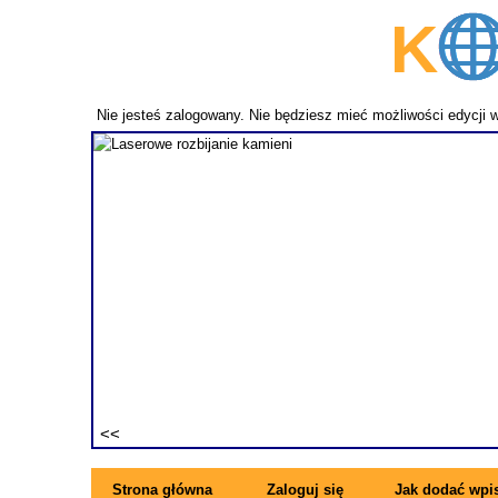
K
p
Nie jesteś zalogowany. Nie będziesz mieć możliwości edycji 
fundament
ezwykle
ne pręty z
rzymujesz
ę się z
Strona główna
Zaloguj się
Jak dodać wpi