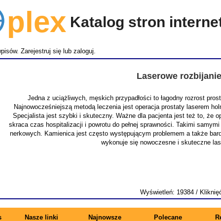
lex
Katalog stron intern
wpisów.
Zarejestruj się
lub
zaloguj
.
Laserowe rozbijani
Jedna z uciążliwych, męskich przypadłości to łagodny rozrost pro
Najnowocześniejszą metodą leczenia jest operacja prostaty laserem ho
Specjalista jest szybki i skuteczny. Ważne dla pacjenta jest też to, że
skraca czas hospitalizacji i powrotu do pełnej sprawności. Takimi samymi
nerkowych. Kamienica jest często występującym problemem a także bardz
wykonuje się nowoczesne i skuteczne la
Wyświetleń: 19384 / Kliknię
s
Nasze linki
Najnowsze
Polecane
R