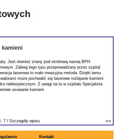
etowych
e kamieni
staty. Jest również znany pod skrótową nazwą BPH.
lmowym. Zabieg tego typu przeprowadzany przez szpital
 operacja laserowa to mało inwazyjna metoda. Dzięki temu
 walorami może pochwalić się laserowe rozbijanie kamieni
o niebezpiecznym. Z uwagi na to w szpitalu Specjalista
serowe usuwanie kamieni.
ć: 7 /
Szczegóły wpisu
egulamin
Kontakt