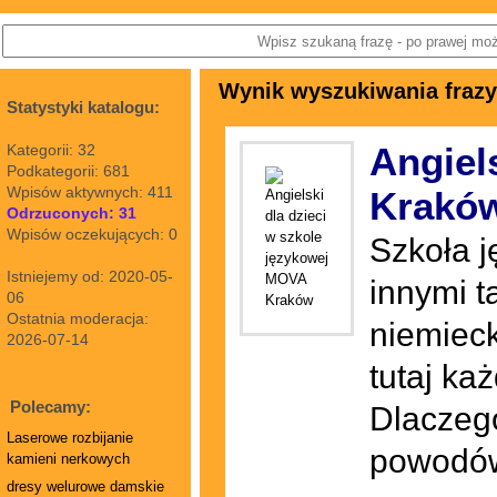
Wynik wyszukiwania frazy: 
Statystyki katalogu:
Angiel
Kategorii: 32
Podkategorii: 681
Wpisów aktywnych: 411
Krakó
Odrzuconych: 31
Wpisów oczekujących: 0
Szkoła j
Istniejemy od: 2020-05-
innymi t
06
Ostatnia moderacja:
niemieck
2026-07-14
tutaj ka
Polecamy:
Dlaczego
Laserowe rozbijanie
powodów
kamieni nerkowych
dresy welurowe damskie