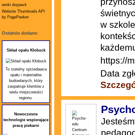
przynos
worki doypack
świetnyc
Website Thumbnails API
by PagePeeker
w szkole
Ostatnio dodane:
kontekśc
każdemu 
Skład opału Kłobuck
https://m
To rzetelny sprzedawca
Data zgł
opału i materiałów
budowlanych, który
Szczegó
zaopatruje klientów z
wielu miejscowości
regionu.
Psycho
Nowoczesne
Jesteśm
technologie wspierające
pracę piekarni
pedagogó