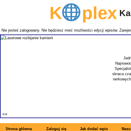
K
plex
Kat
Nie jesteś zalogowany. Nie będziesz mieć możliwości edycji wpisów.
Zarejes
Jedn
Najnowocz
Specjalis
skraca cza
nerkowych.
Strona główna
Zaloguj się
Jak dodać wpis
Nasze