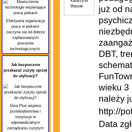
już od 
psychicz
Efektywna organizacja
pracy w piekarni
niezbędn
zaczyna się od dobrze
zaplanowanych
zaangaż
procesów
technologicznych.
DBT, tre
schemat
Jak bezpiecznie
przekazać zużyty sprzęt
FunTown.
do utylizacji?
wieku 3 
należy j
Dora Plus wspiera
http://p
przedsiębiorstwa i
instytucje w
Data zgł
odpowiedzialnym
zarządzaniu zużytym