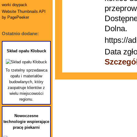
worki doypack
przeprow
Website Thumbnails API
Dostępne
by PagePeeker
Dolna.
Ostatnio dodane:
https://ad
Data zgło
Skład opału Kłobuck
Szczegó
To rzetelny sprzedawca
opału i materiałów
budowlanych, który
zaopatruje klientów z
wielu miejscowości
regionu.
Nowoczesne
technologie wspierające
pracę piekarni