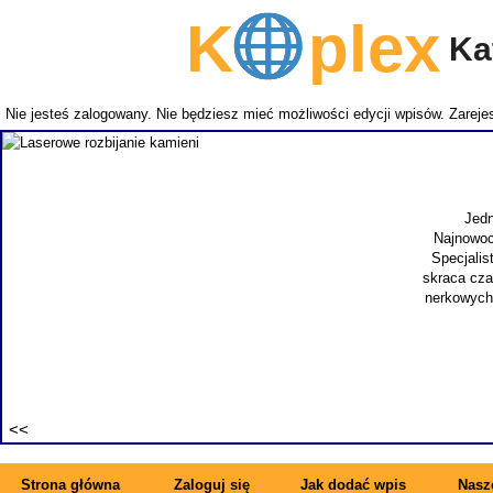
K
plex
Kat
Nie jesteś zalogowany. Nie będziesz mieć możliwości edycji wpisów.
Zarejes
Jedn
Najnowocz
Specjalist
skraca czas
nerkowych.
Strona główna
Zaloguj się
Jak dodać wpis
Nasze