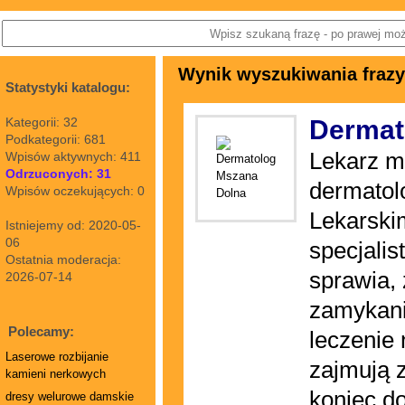
Wynik wyszukiwania frazy
Statystyki katalogu:
Kategorii: 32
Dermat
Podkategorii: 681
Lekarz m
Wpisów aktywnych: 411
Odrzuconych: 31
dermatol
Wpisów oczekujących: 0
Lekarski
Istniejemy od: 2020-05-
06
specjali
Ostatnia moderacja:
sprawia,
2026-07-14
zamykani
Polecamy:
leczenie 
Laserowe rozbijanie
zajmują 
kamieni nerkowych
koniec d
dresy welurowe damskie