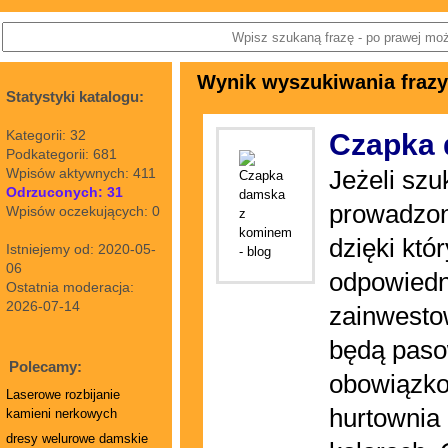
Wynik wyszukiwania frazy
Statystyki katalogu:
Kategorii: 32
Czapka 
Podkategorii: 681
Wpisów aktywnych: 411
Jeżeli szu
Odrzuconych: 31
prowadzon
Wpisów oczekujących: 0
dzięki kt
Istniejemy od: 2020-05-
06
odpowiedn
Ostatnia moderacja:
2026-07-14
zainwesto
będą pasow
Polecamy:
obowiązko
Laserowe rozbijanie
hurtownia 
kamieni nerkowych
dresy welurowe damskie