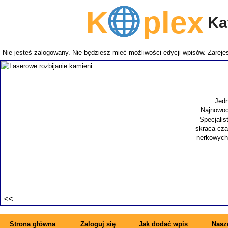
K
plex
Kat
Nie jesteś zalogowany. Nie będziesz mieć możliwości edycji wpisów.
Zarejes
Jedn
Najnowocz
Specjalist
skraca czas
nerkowych.
Strona główna
Zaloguj się
Jak dodać wpis
Nasze