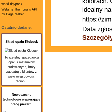
kolorach.
worki doypack
idealny n
Website Thumbnails API
by PagePeeker
https://zi
Data zgłos
Ostatnio dodane:
Szczegół
Skład opału Kłobuck
To rzetelny sprzedawca
opału i materiałów
budowlanych, który
zaopatruje klientów z
wielu miejscowości
regionu.
Nowoczesne
technologie wspierające
pracę piekarni