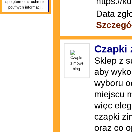
https://ku
sprzętem oraz ochronie
poufnych informacji.
Data zgł
Szczegó
Czapki 
Sklep z s
aby wyko
wyboru od
miejscu 
więc eleg
czapki z
oraz co o