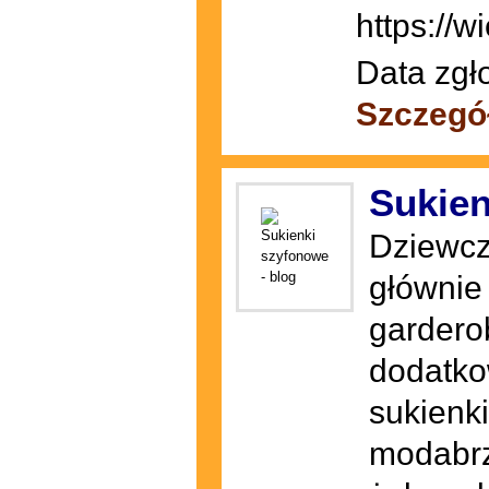
https://w
Data zgł
Szczegó
Sukien
Dziewcz
głównie
gardero
dodatko
sukienk
modabrz