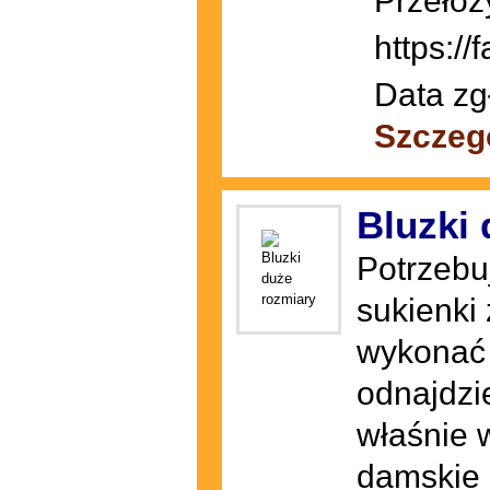
Przełoż
https://
Data zg
Szczeg
Bluzki 
Potrzebu
sukienki
wykonać 
odnajdzi
właśnie 
damskie 