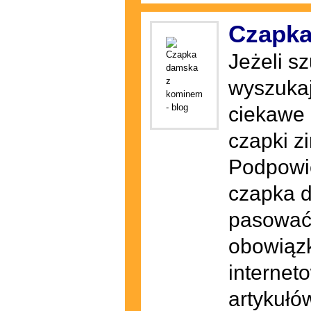
Czapka
Jeżeli sz
wyszukaj
ciekawe 
czapki z
Podpowie
czapka d
pasować 
obowiąz
internet
artykułó