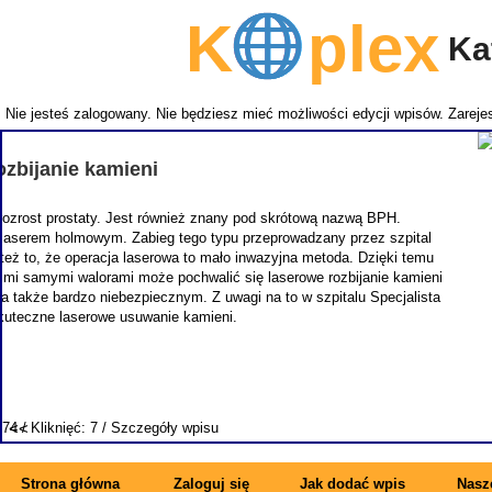
K
plex
Kat
Nie jesteś zalogowany. Nie będziesz mieć możliwości edycji wpisów.
Zarejes
NEMITECH
takich j
zapewnia
specjal
synonimem 
Strona główna
Zaloguj się
Jak dodać wpis
Nasze