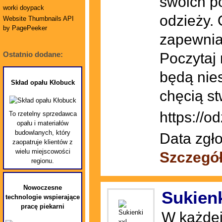
swoich po
worki doypack
odzieży.
Website Thumbnails API
by PagePeeker
zapewnia
Poczytaj 
Ostatnio dodane:
będą nie
Skład opału Kłobuck
chęcią st
https://od
To rzetelny sprzedawca
opału i materiałów
budowlanych, który
Data zgło
zaopatruje klientów z
wielu miejscowości
Szczegó
regionu.
Nowoczesne
Sukienk
technologie wspierające
pracę piekarni
W każdej