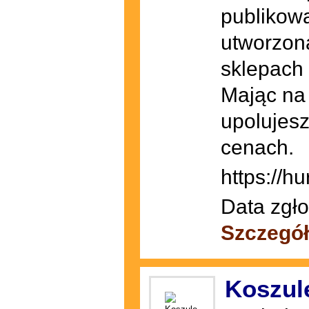
publikowa
utworzona
sklepach
Mając na
upolujesz
cenach.
https://hu
Data zgło
Szczegó
Koszul