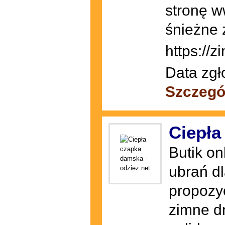
stronę w
śnieżne
https://
Data zgł
Szczegó
Ciepła
Butik on
ubrań d
propozy
zimne d