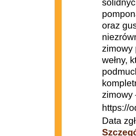
solidnyc
pompona 
oraz gus
niezrówn
zimowy 
wełny, k
podmuch
komplet
zimowy 
https://o
Data zgł
Szczeg