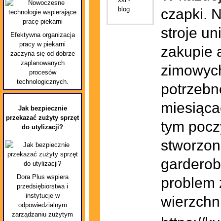
czapki. N
stroje un
Efektywna organizacja
pracy w piekarni
zakupie 
zaczyna się od dobrze
zaplanowanych
zimowych
procesów
technologicznych.
potrzebn
miesiąca
Jak bezpiecznie
przekazać zużyty sprzęt
tym poczy
do utylizacji?
stworzon
garderob
Dora Plus wspiera
problem 
przedsiębiorstwa i
instytucje w
wierzchn
odpowiedzialnym
zarządzaniu zużytym