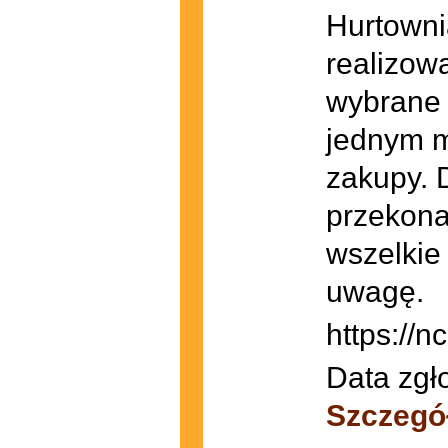
Hurtowni
realizow
wybrane 
jednym m
zakupy. 
przekonas
wszelkie
uwagę.
https://
Data zgł
Szczegó