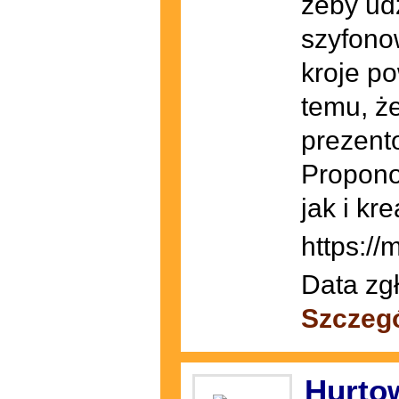
żeby udz
szyfono
kroje p
temu, ż
prezent
Propono
jak i kr
https://
Data zg
Szczeg
Hurto