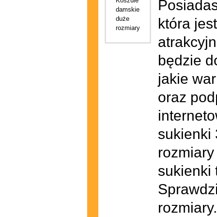
Posiadas
która je
atrakcyjn
będzie d
jakie wa
oraz pod
internet
sukienki 
rozmiary
sukienki
Sprawdzi
rozmiary.