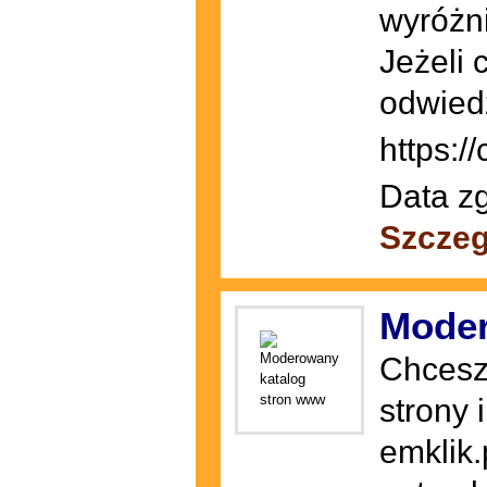
wyróżni
Jeżeli 
odwied
https://
Data zg
Szczeg
Moder
Chcesz
strony 
emklik.