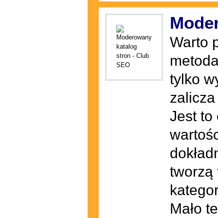
Moder
Warto p
metoda 
tylko w
zalicza
Jest to
wartośc
dokładn
tworzą 
kategor
Mało te