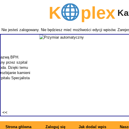
K
plex
Kat
Nie jesteś zalogowany. Nie będziesz mieć możliwości edycji wpisów.
Zarejes
NEMITECH
takich j
zapewnia
specjal
synonimem 
Strona główna
Zaloguj się
Jak dodać wpis
Nasze