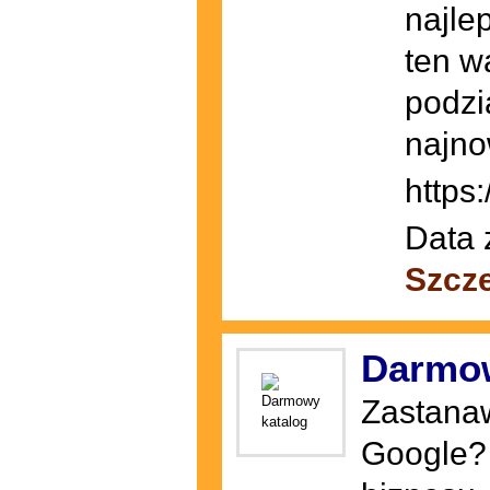
najle
ten w
podzi
najno
https
Data 
Szcz
Darmow
Zastanaw
Google?