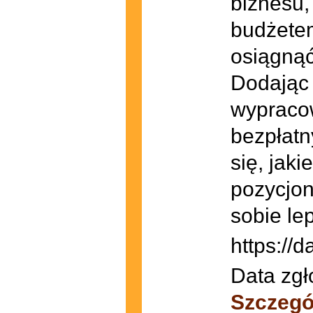
biznesu,
budżetem
osiągnąć
Dodając 
wypracow
bezpłatn
się, jak
pozycjon
sobie le
https://
Data zgł
Szczegó