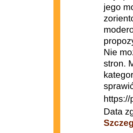
jego mo
zorient
modero
propozy
Nie mo
stron. 
kategor
sprawi
https:/
Data zg
Szczeg