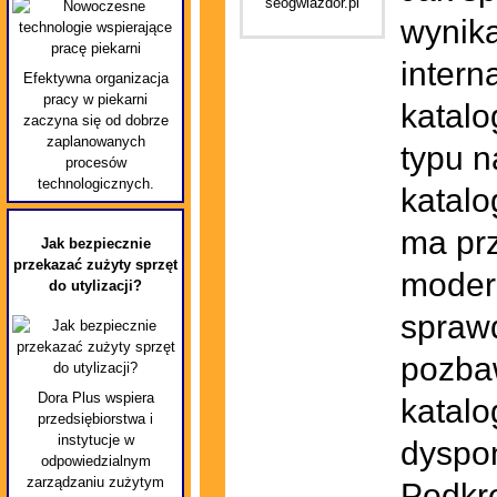
wynika
inter
Efektywna organizacja
pracy w piekarni
katalo
zaczyna się od dobrze
zaplanowanych
typu n
procesów
technologicznych.
katalo
ma prz
Jak bezpiecznie
przekazać zużyty sprzęt
modero
do utylizacji?
sprawd
pozbaw
Dora Plus wspiera
katalo
przedsiębiorstwa i
instytucje w
dyspo
odpowiedzialnym
zarządzaniu zużytym
Podkre