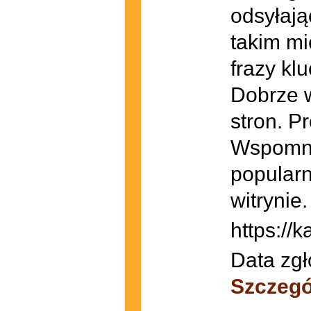
odsyłają
takim mi
frazy kl
Dobrze w
stron. P
Wspomnia
popularn
witrynie
https://k
Data zgł
Szczegó