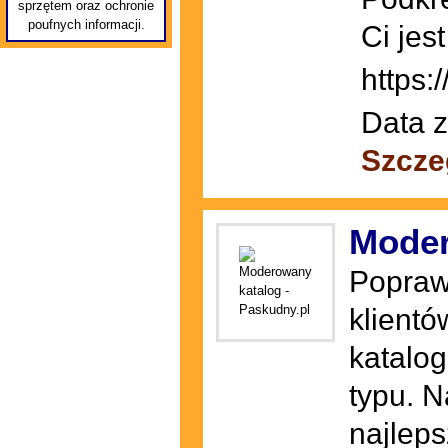
sprzętem oraz ochronie
poufnych informacji.
Ci jes
https:
Data z
Szcze
Moder
Popraw
klientó
katalog
typu. 
najleps