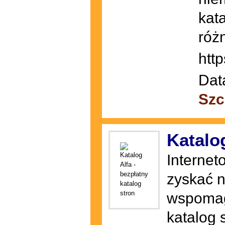
kat
róż
http
Dat
Szc
Katalog
Internet
zyskać n
wspomaga
katalog s