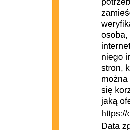
potrzeb
zamieśc
weryfik
osoba, 
interne
niego i
stron, 
można 
się kor
jaką of
https://
Data zg