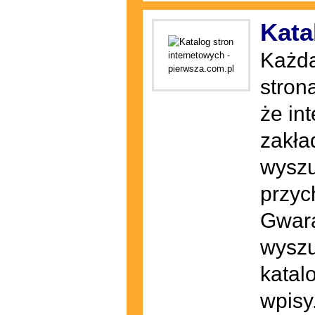
Kata
Każda
stron
że in
zakła
wyszu
przyc
Gwara
wyszu
katal
wpisy