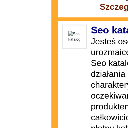
Szczeg
Seo kat
Jesteś os
urozmaice
Seo katalo
działania
charakter
oczekiwa
produkte
całkowici