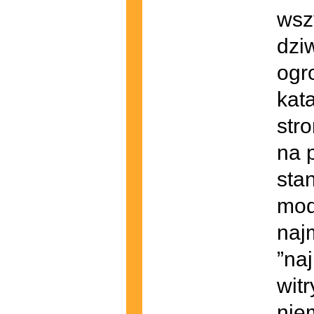
wsz
dzi
ogr
kat
str
na 
sta
mod
naj
”na
wit
nie