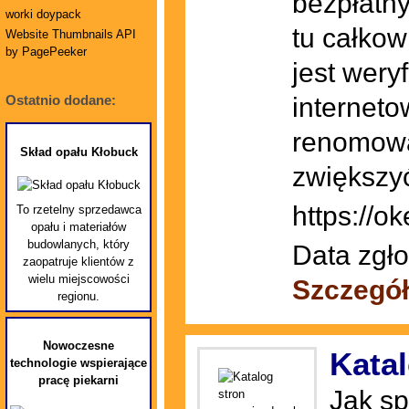
bezpłatny
worki doypack
tu całko
Website Thumbnails API
by PagePeeker
jest wery
interneto
Ostatnio dodane:
renomowa
Skład opału Kłobuck
zwiększyć
https://ok
To rzetelny sprzedawca
opału i materiałów
budowlanych, który
Data zgło
zaopatruje klientów z
wielu miejscowości
Szczegó
regionu.
Nowoczesne
Katal
technologie wspierające
pracę piekarni
Jak sp