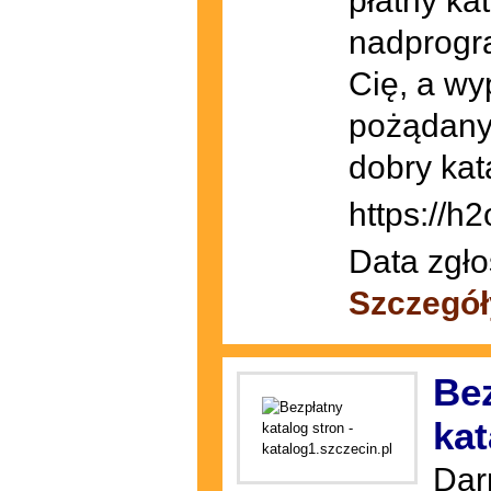
płatny ka
nadprogra
Cię, a w
pożądany
dobry kat
https://h
Data zgło
Szczegół
Bez
kat
Dar