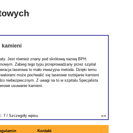
etowych
e kamieni
staty. Jest również znany pod skrótową nazwą BPH.
lmowym. Zabieg tego typu przeprowadzany przez szpital
 operacja laserowa to mało inwazyjna metoda. Dzięki temu
 walorami może pochwalić się laserowe rozbijanie kamieni
o niebezpiecznym. Z uwagi na to w szpitalu Specjalista
serowe usuwanie kamieni.
ć: 7 /
Szczegóły wpisu
egulamin
Kontakt