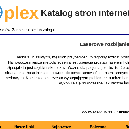
lex
Katalog stron intern
wpisów.
Zarejestruj się
lub
zaloguj
.
Laserowe rozbijani
Jedna z uciążliwych, męskich przypadłości to łagodny rozrost pro
Najnowocześniejszą metodą leczenia jest operacja prostaty laserem ho
Specjalista jest szybki i skuteczny. Ważne dla pacjenta jest też to, że
skraca czas hospitalizacji i powrotu do pełnej sprawności. Takimi samymi
nerkowych. Kamienica jest często występującym problemem a także bardz
wykonuje się nowoczesne i skuteczne la
Wyświetleń: 19386 / Kliknię
s
Nasze linki
Najnowsze
Polecane
R