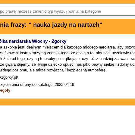
a frazy: " nauka jazdy na nartach"
łka narciarska Włochy - Zgorky
a szkółka jest idealnym miejscem dla każdego młodego narciarza, aby pozwo
lifikowani instruktorzy są znani z tego, że dbają o to, aby nasi uczniowie ro
ależnie od tego, czy są to osoby początkujące, czy też z bardziej zaawanso
ze gwarantujemy, że Twoje dziecko opuści nas jako pewny siebie i zdolny uc
ażdego poziomu, ale także przyjazną i bezpieczną atmosferę.
//zgorky.pl/
zgłoszenia strony do katalogu: 2023-04-19
egóły