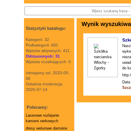
Wynik wyszukiwani
Statystyki katalogu:
Kategorii: 32
Szkó
Podkategorii: 681
Nasz
Wpisów aktywnych: 411
wykwa
Odrzuconych: 31
niez
Wpisów oczekujących: 0
uwad
do k
Istniejemy od: 2020-05-
http:
06
Data 
Ostatnia moderacja:
Szcz
2026-07-14
Polecamy:
Laserowe rozbijanie
kamieni nerkowych
dresy welurowe damskie