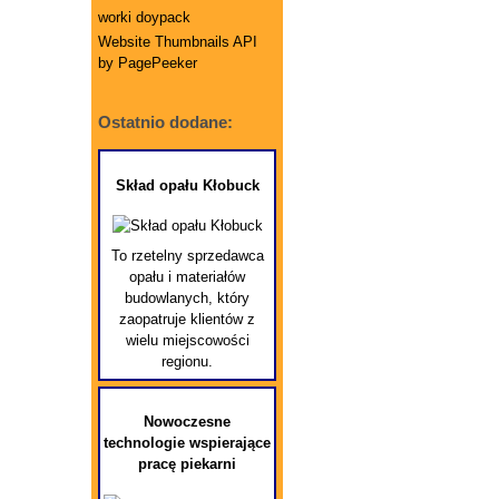
worki doypack
Website Thumbnails API
by PagePeeker
Ostatnio dodane:
Skład opału Kłobuck
To rzetelny sprzedawca
opału i materiałów
budowlanych, który
zaopatruje klientów z
wielu miejscowości
regionu.
Nowoczesne
technologie wspierające
pracę piekarni