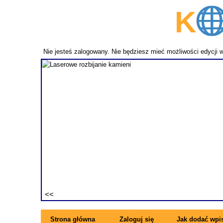
K
p
Nie jesteś zalogowany. Nie będziesz mieć możliwości edycji 
fundament
ezwykle
ne pręty z
rzymujesz
ę się z
Strona główna
Zaloguj się
Jak dodać wpi