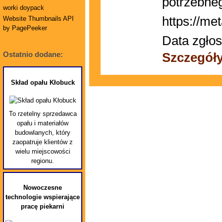
potrzebne
worki doypack
https://met
Website Thumbnails API
by PagePeeker
Data zgłos
Szczegół
Ostatnio dodane:
Skład opału Kłobuck
To rzetelny sprzedawca
opału i materiałów
budowlanych, który
zaopatruje klientów z
wielu miejscowości
regionu.
Nowoczesne
technologie wspierające
pracę piekarni