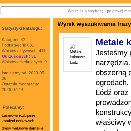
Wynik wyszukiwania frazy:
Statystyki katalogu:
Kategorii: 32
Metale 
Podkategorii: 681
Wpisów aktywnych: 411
Jesteśmy g
Odrzuconych: 31
narzędzia
Wpisów oczekujących: 0
obszerną o
Istniejemy od: 2020-05-
06
ogrodach.
Ostatnia moderacja:
2026-07-14
Łódź oraz 
prowadzon
Polecamy:
konstrukcy
Laserowe rozbijanie
właściwy 
kamieni nerkowych
dresy welurowe damskie