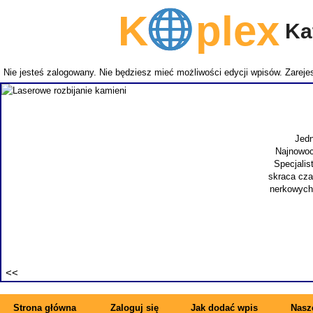
K
plex
Kat
Nie jesteś zalogowany. Nie będziesz mieć możliwości edycji wpisów.
Zarejes
Jedn
Najnowocz
Specjalist
skraca czas
nerkowych.
Strona główna
Zaloguj się
Jak dodać wpis
Nasze