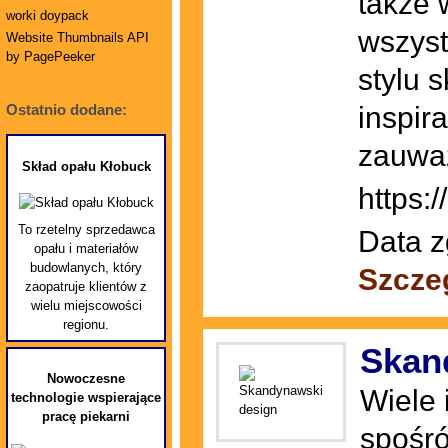
także 
worki doypack
wszyst
Website Thumbnails API
by PagePeeker
stylu 
inspir
Ostatnio dodane:
zauważ
Skład opału Kłobuck
https:
To rzetelny sprzedawca
Data z
opału i materiałów
budowlanych, który
Szcze
zaopatruje klientów z
wielu miejscowości
regionu.
Skan
Nowoczesne
Wiele 
technologie wspierające
pracę piekarni
spośró