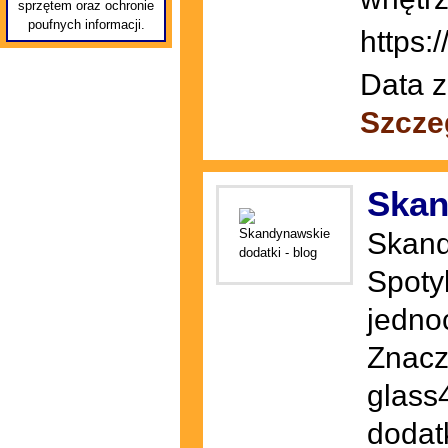
sprzętem oraz ochronie
poufnych informacji.
https:
Data z
Szcze
Skan
Skand
Spoty
jedno
Znacz
glass
dodat