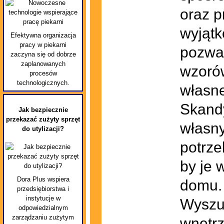
oraz p
wyjątk
Efektywna organizacja
pracy w piekarni
pozwal
zaczyna się od dobrze
zaplanowanych
wzorów
procesów
technologicznych.
własne
Skandy
Jak bezpiecznie
przekazać zużyty sprzęt
własny
do utylizacji?
potrze
by je 
Dora Plus wspiera
domu. 
przedsiębiorstwa i
instytucje w
Wyszuk
odpowiedzialnym
zarządzaniu zużytym
wnętrz