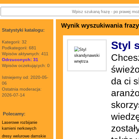
Wynik wyszukiwania frazy
Statystyki katalogu:
Styl 
Kategorii: 32
Podkategorii: 681
Wpisów aktywnych: 411
Chces
Odrzuconych: 31
Wpisów oczekujących: 0
świeżo
Istniejemy od: 2020-05-
da ci 
06
Ostatnia moderacja:
aranżo
2026-07-14
skorzy
Polecamy:
wiedzę
Laserowe rozbijanie
został
kamieni nerkowych
dresy welurowe damskie