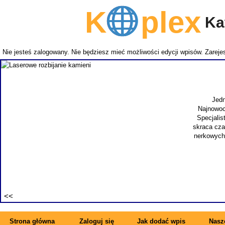
K
plex
Kat
Nie jesteś zalogowany. Nie będziesz mieć możliwości edycji wpisów.
Zarejes
Lasero
Jedna z uciążliwych, męskich przypadłości to ł
Najnowocześniejszą metodą leczenia jest operacja p
Specjalista jest szybki i skuteczny. Ważne dla pacjen
skraca czas hospitalizacji i powrotu do pełnej sprawno
nerkowych. Kamienica jest często występującym probl
wykonuje się nowoczes
Wyświetle
Strona główna
Zaloguj się
Jak dodać wpis
Nasze