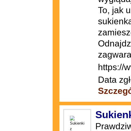
To, jak 
sukienk
zamiesz
Odnajdzi
zagwaran
https://
Data zgł
Szczegó
Sukienk
Prawdziw