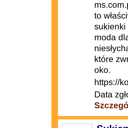
ms.com.p
to właśc
sukienki
moda dla
niesłych
które zw
oko.
https://
Data zgł
Szczegó