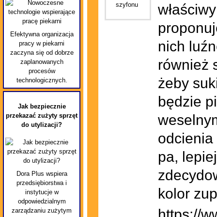
właściwy
proponuj
Efektywna organizacja
nich luźn
pracy w piekarni
zaczyna się od dobrze
również s
zaplanowanych
procesów
żeby suk
technologicznych.
będzie p
Jak bezpiecznie
przekazać zużyty sprzęt
weselnym
do utylizacji?
odcienia
pa, lepi
zdecydow
Dora Plus wspiera
przedsiębiorstwa i
kolor zu
instytucje w
odpowiedzialnym
https://w
zarządzaniu zużytym