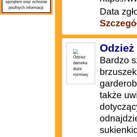
sprzętem oraz ochronie
poufnych informacji.
Data zgł
Szczegó
Odzież
Bardzo s
brzuszek
garderob
także uwi
dotycząc
odnajdzie
sukienkid