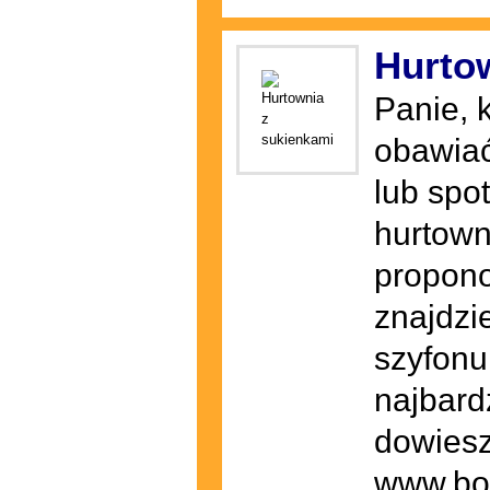
Hurto
Panie, 
obawiać
lub spo
hurtown
propono
znajdzi
szyfonu,
najbard
dowiesz
www.bog