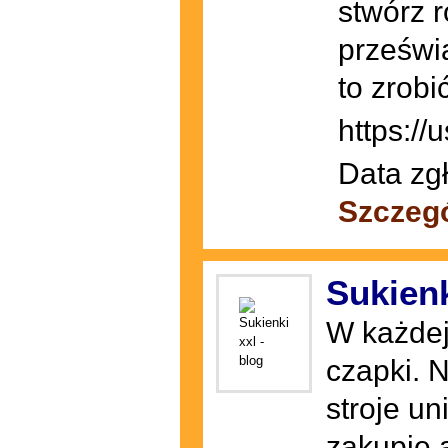
stwórz r
prześwi
to zrobi
https://
Data zg
Szczeg
Sukienk
W każdej
czapki. N
stroje un
zakupie 