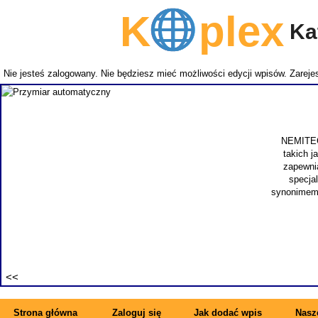
K
plex
Kat
Nie jesteś zalogowany. Nie będziesz mieć możliwości edycji wpisów.
Zarejes
NEMITECH
takich j
zapewnia
specjal
synonimem 
Strona główna
Zaloguj się
Jak dodać wpis
Nasze