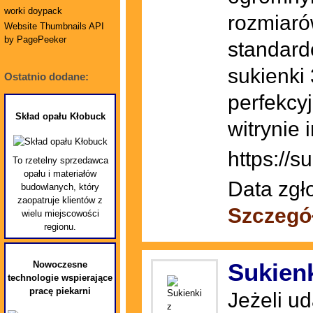
worki doypack
rozmiaró
Website Thumbnails API
by PagePeeker
standard
sukienki
Ostatnio dodane:
perfekcy
Skład opału Kłobuck
witrynie 
https://s
To rzetelny sprzedawca
opału i materiałów
Data zgł
budowlanych, który
zaopatruje klientów z
Szczegó
wielu miejscowości
regionu.
Sukienk
Nowoczesne
technologie wspierające
pracę piekarni
Jeżeli u