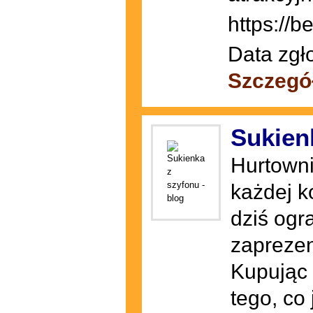
https://b
Data zgł
Szczegó
Sukien
Hurtowni
każdej k
dziś ogr
zaprezen
Kupując 
tego, co