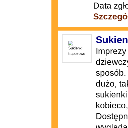
Data zgł
Szczegó
Sukien
Imprezy 
dziewczy
sposób.
dużo, ta
sukienki
kobieco,
Dostępn
wyglądaj