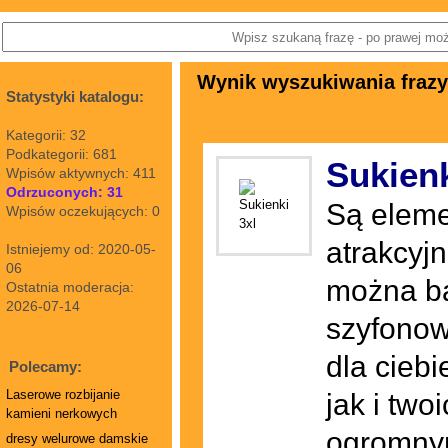
Wynik wyszukiwania frazy
Statystyki katalogu:
Kategorii: 32
Podkategorii: 681
Sukienk
Wpisów aktywnych: 411
Odrzuconych: 31
Są eleme
Wpisów oczekujących: 0
atrakcyj
Istniejemy od: 2020-05-
06
można ba
Ostatnia moderacja:
2026-07-14
szyfonowe
dla ciebi
Polecamy:
Laserowe rozbijanie
jak i tw
kamieni nerkowych
ogromnym,
dresy welurowe damskie