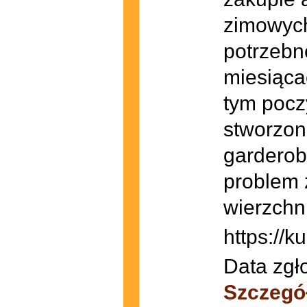
zimowych
potrzebn
miesiąca
tym poczy
stworzon
garderob
problem 
wierzchn
https://ku
Data zgł
Szczegó