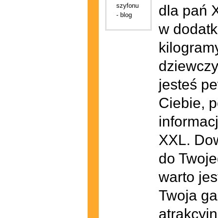
dla pań 
w dodatk
kilogram
dziewczy
jesteś p
Ciebie, p
informacj
XXL. Dow
do Twojeg
warto je
Twoja gar
atrakcyjn