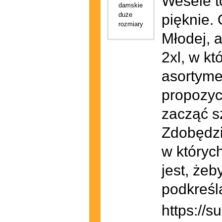
Wesele t
pięknie.
Młodej, a
2xl, w kt
asortyme
propozycj
zacząć s
Zdobędzi
w któryc
jest, że
podkreśla
https://s