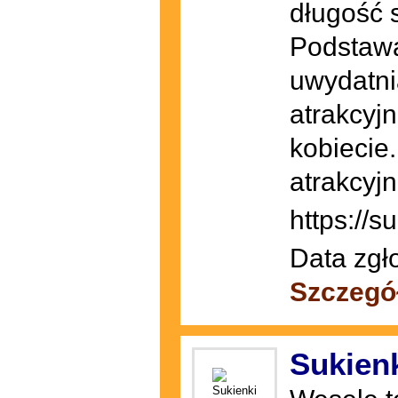
długość s
Podstawą 
uwydatni
atrakcyjn
kobiecie
atrakcyjn
https://s
Data zgł
Szczegó
Sukien