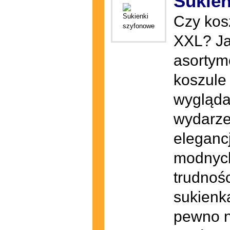
Sukien
Czy kos
XXL? Ja
asortym
koszule
wygląda
wydarze
elegancj
modnych
trudnośc
sukienka
pewno n