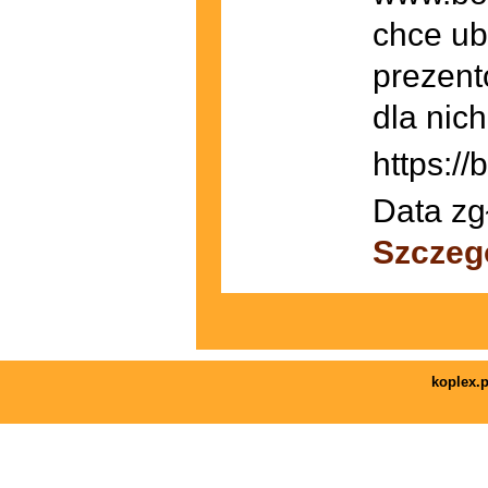
chce ub
prezent
dla nic
https:/
Data zg
Szczeg
koplex.p