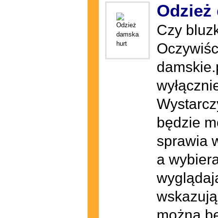
Odzież
Czy bluz
Oczywiści
damskie.p
wyłącznie
Wystarczy
będzie m
sprawia 
a wybiera
wyglądają
wskazują
można będ