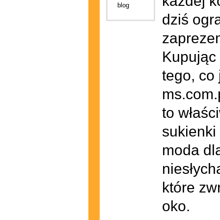
każdej k
dziś ogr
zaprezen
Kupując 
tego, co
ms.com.p
to właśc
sukienki
moda dla
niesłych
które zw
oko.