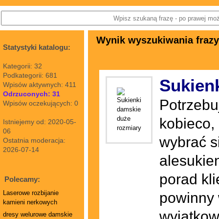
Wynik wyszukiwania frazy:
Statystyki katalogu:
Kategorii: 32
Podkategorii: 681
Sukien
Wpisów aktywnych: 411
Odrzuconych: 31
Potrzebuj
Wpisów oczekujących: 0
kobieco,
Istniejemy od: 2020-05-
06
wybrać s
Ostatnia moderacja:
2026-07-14
alesukie
porad kli
Polecamy:
Laserowe rozbijanie
powinny 
kamieni nerkowych
wyjątkow
dresy welurowe damskie