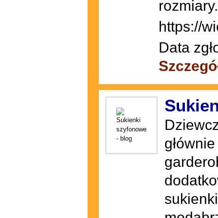
rozmiary.
https://w
Data zgł
Szczegó
Sukien
Dziewcz
głównie
gardero
dodatko
sukienk
modabrz