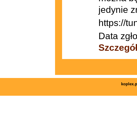
jedynie z
https://tu
Data zgło
Szczegó
koplex.p