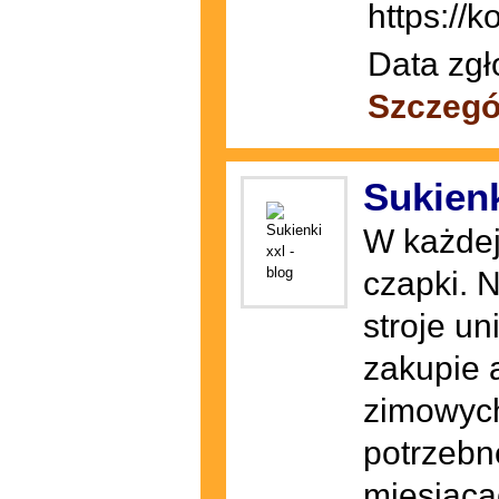
https://
Data zgł
Szczegó
Sukienk
W każdej
czapki. N
stroje un
zakupie 
zimowych
potrzebn
miesiąca