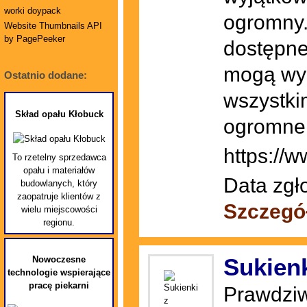
worki doypack
ogromny.
Website Thumbnails API
by PagePeeker
dostępne
mogą wyb
Ostatnio dodane:
wszystki
Skład opału Kłobuck
ogromne
https://w
To rzetelny sprzedawca
opału i materiałów
Data zgł
budowlanych, który
zaopatruje klientów z
Szczegó
wielu miejscowości
regionu.
Sukienk
Nowoczesne
technologie wspierające
pracę piekarni
Prawdziw