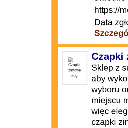
https://
Data zgł
Szczegó
Czapki 
Sklep z s
aby wyko
wyboru od
miejscu 
więc eleg
czapki z