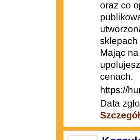
oraz co o
publikowa
utworzona
sklepach
Mając na
upolujesz
cenach.
https://hu
Data zgło
Szczegó