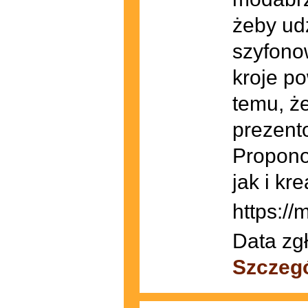
żeby udz
szyfono
kroje p
temu, ż
prezent
Propono
jak i kr
https://
Data zg
Szczeg