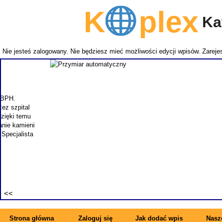
K
plex
Kat
Nie jesteś zalogowany. Nie będziesz mieć możliwości edycji wpisów.
Zarejes
NEMITECH
takich j
zapewnia
specjal
synonimem 
Strona główna
Zaloguj się
Jak dodać wpis
Nasze