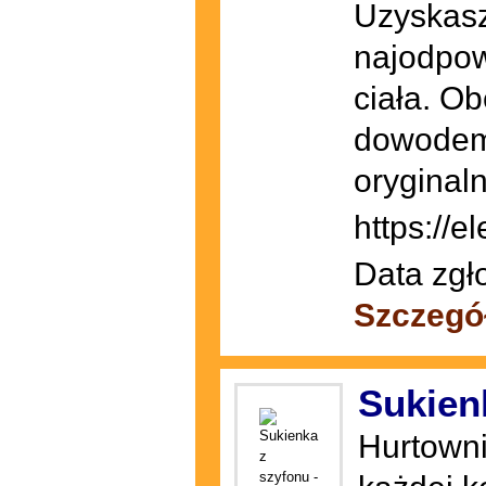
Uzyskasz
najodpow
ciała. O
dowodem 
oryginal
https://e
Data zgł
Szczegó
Sukien
Hurtowni