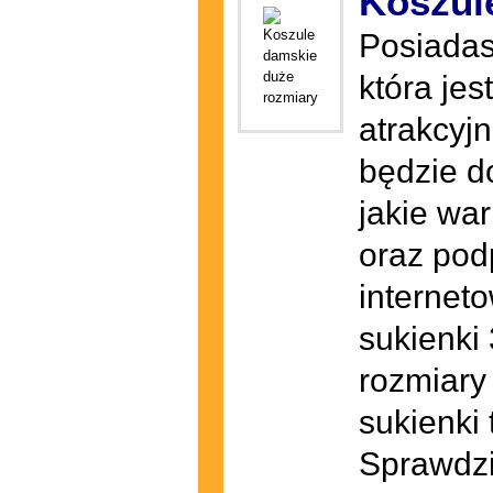
Koszul
Posiadas
która je
atrakcyjn
będzie d
jakie wa
oraz pod
internet
sukienki 
rozmiary
sukienki
Sprawdzi