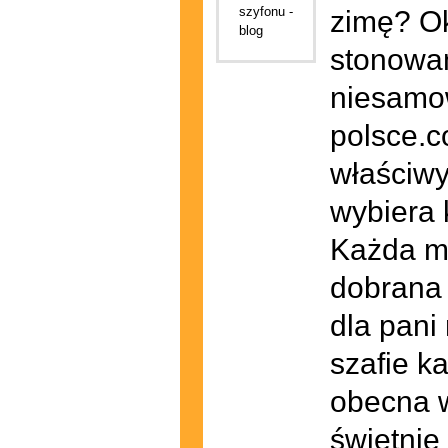
zimę? Ok
stonowan
niesamow
polsce.c
właściwy
wybiera 
Każda m
dobrana
dla pani
szafie k
obecna w
świetnie