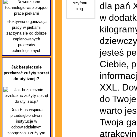
dla pań 
w dodatk
Efektywna organizacja
kilogram
pracy w piekarni
zaczyna się od dobrze
dziewczy
zaplanowanych
procesów
jesteś p
technologicznych.
Ciebie, p
Jak bezpiecznie
przekazać zużyty sprzęt
informacj
do utylizacji?
XXL. Dow
do Twojeg
warto je
Dora Plus wspiera
przedsiębiorstwa i
Twoja gar
instytucje w
odpowiedzialnym
atrakcyjn
zarządzaniu zużytym