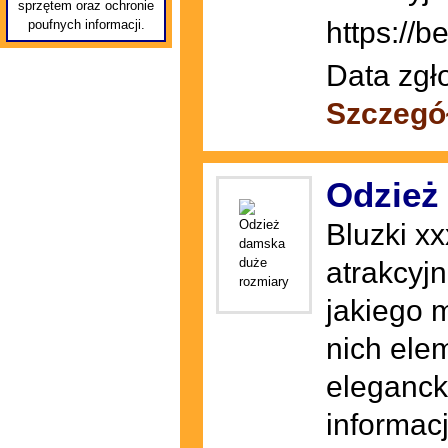
sprzętem oraz ochronie
https://b
poufnych informacji.
Data zgł
Szczegó
Odzież
Bluzki x
atrakcyj
jakiego 
nich ele
eleganck
informac