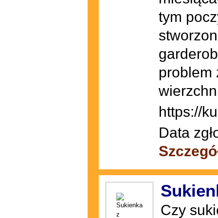
tym poczy
stworzon
garderob
problem 
wierzchn
https://ku
Data zgł
Szczegó
Sukien
Czy suki