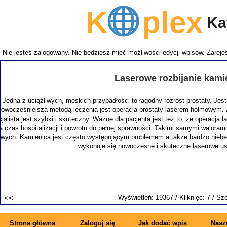
K
plex
Kat
Nie jesteś zalogowany. Nie będziesz mieć możliwości edycji wpisów.
Zarejes
NEMITECH
takich j
zapewnia
specjal
synonimem 
Strona główna
Zaloguj się
Jak dodać wpis
Nasze