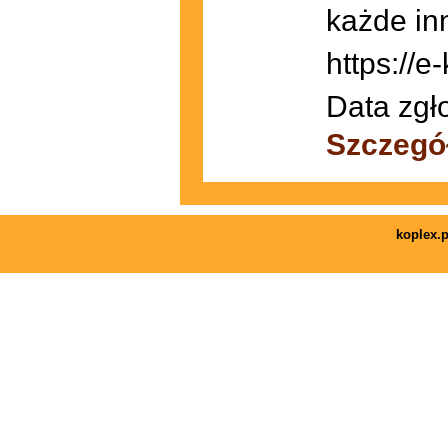
każde in
https://e
Data zgł
Szczegó
koplex.p