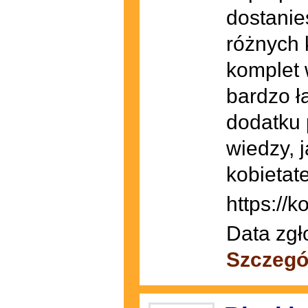
dostanie
różnych 
komplet 
bardzo ł
dodatku 
wiedzy, j
kobietate
https://k
Data zgł
Szczegó