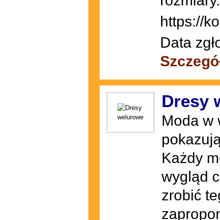
rozmiary.
https://k
Data zgł
Szczegó
Dresy 
Moda w w
pokazują
Każdy mo
wygląd c
zrobić t
zapropon