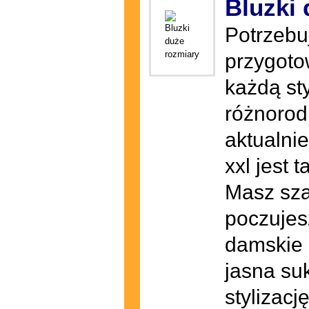
Bluzki 
Potrzebu
przygoto
każdą st
różnorod
aktualni
xxl jest 
Masz sza
poczujes
damskie 
jasna su
stylizacj