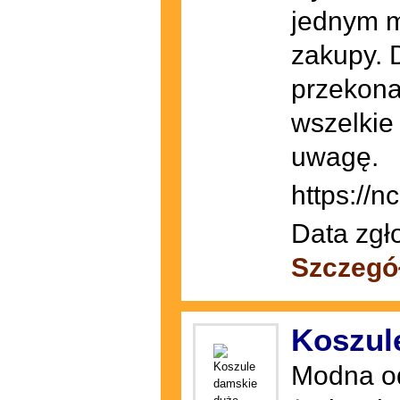
jednym m
zakupy. 
przekonas
wszelkie
uwagę.
https://
Data zgł
Szczegó
Koszul
Modna od