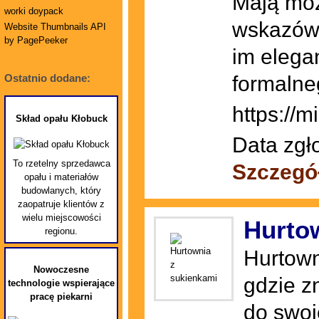
Mają moż
worki doypack
wskazówe
Website Thumbnails API
by PagePeeker
im elega
formalne
Ostatnio dodane:
https://mi
Skład opału Kłobuck
Data zgł
To rzetelny sprzedawca
Szczegó
opału i materiałów
budowlanych, który
zaopatruje klientów z
wielu miejscowości
Hurto
regionu.
Hurtown
Nowoczesne
gdzie z
technologie wspierające
pracę piekarni
do swoi