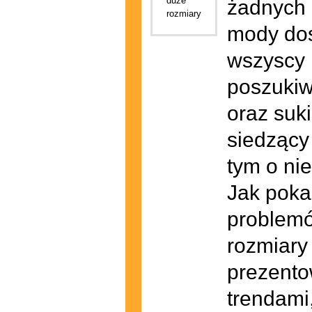
żadnych 
mody dost
wszyscy 
poszukiw
oraz suki
siedzący
tym o ni
Jak poka
problemó
rozmiary
prezento
trendami,