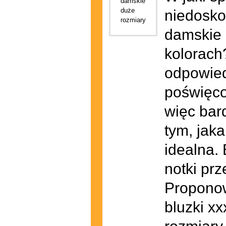
niedosko
damskie 
kolorach
odpowied
poświęco
więc bar
tym, jak
idealna. 
notki pr
Proponow
bluzki x