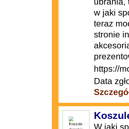
ubrania,
w jaki sp
teraz mo
stronie 
akcesoria
prezento
https://m
Data zgł
Szczegó
Koszul
W jaki s