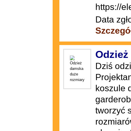
https://e
Data zgł
Szczegó
Odzież
Dziś odz
Projekta
koszule 
garderob
tworzyć 
rozmiaró