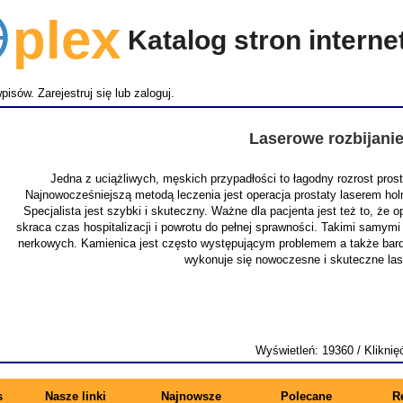
lex
Katalog stron intern
wpisów.
Zarejestruj się
lub
zaloguj
.
Laserowe rozbijani
Jedna z uciążliwych, męskich przypadłości to łagodny rozrost pro
Najnowocześniejszą metodą leczenia jest operacja prostaty laserem ho
Specjalista jest szybki i skuteczny. Ważne dla pacjenta jest też to, że
skraca czas hospitalizacji i powrotu do pełnej sprawności. Takimi samymi
nerkowych. Kamienica jest często występującym problemem a także bardz
wykonuje się nowoczesne i skuteczne la
Wyświetleń: 19360 / Kliknię
s
Nasze linki
Najnowsze
Polecane
R