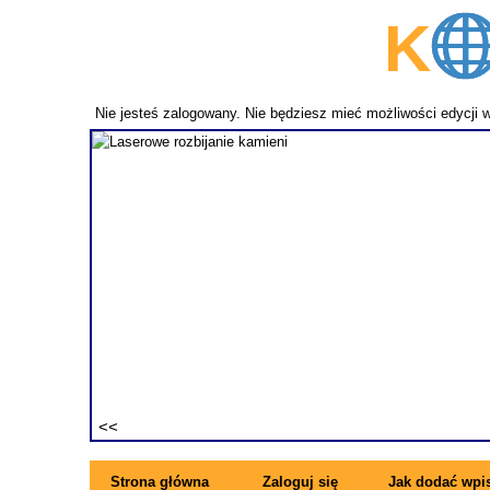
K
p
Nie jesteś zalogowany. Nie będziesz mieć możliwości edycji 
fundament
ezwykle
ne pręty z
rzymujesz
ę się z
Strona główna
Zaloguj się
Jak dodać wpi