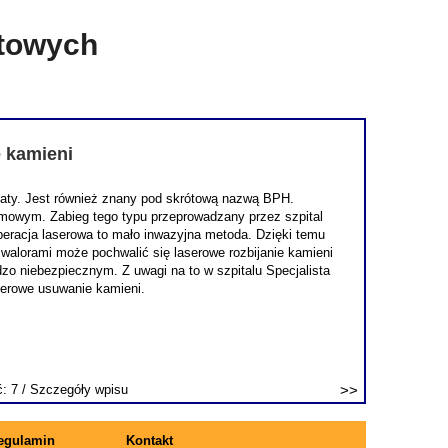
etowych
e kamieni
staty. Jest również znany pod skrótową nazwą BPH.
lmowym. Zabieg tego typu przeprowadzany przez szpital
 operacja laserowa to mało inwazyjna metoda. Dzięki temu
 walorami może pochwalić się laserowe rozbijanie kamieni
o niebezpiecznym. Z uwagi na to w szpitalu Specjalista
serowe usuwanie kamieni.
ć: 7 /
Szczegóły wpisu
egulamin
Kontakt