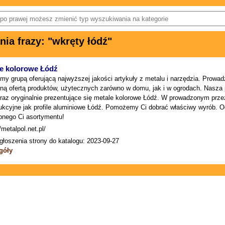
a frazy: "wkręty łódź"
e kolorowe Łódź
my grupą oferującą najwyższej jakości artykuły z metalu i narzędzia. Prowa
ną ofertą produktów, użytecznych zarówno w domu, jak i w ogrodach. Nasza 
raz oryginalnie prezentujące się metale kolorowe Łódź. W prowadzonym prze
ukcyjne jak profile aluminiowe Łódź. Pomożemy Ci dobrać właściwy wyrób. 
bnego Ci asortymentu!
/metalpol.net.pl/
głoszenia strony do katalogu: 2023-09-27
góły