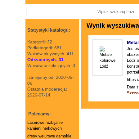
Wynik wyszukiwani
Statystyki katalogu:
Kategorii: 32
Metal
Podkategorii: 681
Jesteś
Wpisów aktywnych: 411
obszer
Odrzuconych: 31
Łódź o
Wpisów oczekujących: 0
konstr
potrze
Istniejemy od: 2020-05-
https:/
06
Data z
Ostatnia moderacja:
Szcze
2026-07-14
Polecamy:
Laserowe rozbijanie
kamieni nerkowych
dresy welurowe damskie