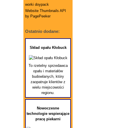
worki doypack
Website Thumbnails API
by PagePeeker
Ostatnio dodane:
Skład opału Kłobuck
To rzetelny sprzedawca
opału i materiałów
budowlanych, który
zaopatruje klientów z
wielu miejscowości
regionu.
Nowoczesne
technologie wspierające
pracę piekarni