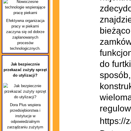
zdecydo
znajdzi
Efektywna organizacja
pracy w piekarni
bieżąco
zaczyna się od dobrze
zaplanowanych
zamków 
procesów
technologicznych.
funkcjo
do furt
Jak bezpiecznie
przekazać zużyty sprzęt
sposób,
do utylizacji?
konstru
wieloma
Dora Plus wspiera
regulow
przedsiębiorstwa i
instytucje w
https://
odpowiedzialnym
zarządzaniu zużytym