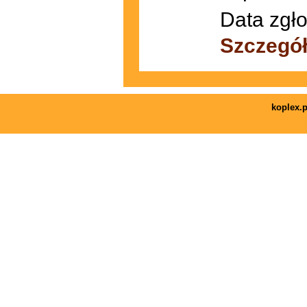
Data zgło
Szczegó
koplex.p