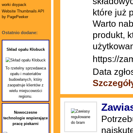
składowyc
worki doypack
które już
Website Thumbnails API
by PagePeeker
Warto nab
produkt, 
Ostatnio dodane:
użytkowan
Skład opału Kłobuck
https://za
To rzetelny sprzedawca
Data zgło
opału i materiałów
budowlanych, który
Szczegół
zaopatruje klientów z
wielu miejscowości
regionu.
Zawia
Nowoczesne
Potrzeb
technologie wspierające
pracę piekarni
najskut