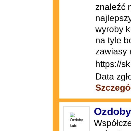
znaleźć 
najlepsz
wyroby ku
na tyle 
zawiasy 
https://s
Data zgł
Szczegó
Ozdoby
Współcze