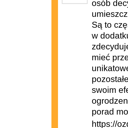
osób dec
umieszczo
Są to czę
w dodatku
zdecyduj
mieć prze
unikatowe
pozostałe
swoim efe
ogrodzen
porad mo
https://o