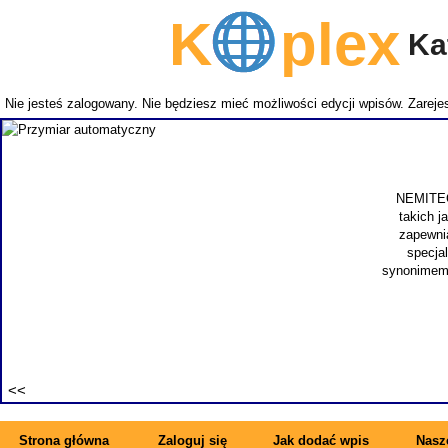
K
plex
Kat
Nie jesteś zalogowany. Nie będziesz mieć możliwości edycji wpisów.
Zarejes
NEMITECH
takich j
zapewnia
specjal
synonimem 
Strona główna
Zaloguj się
Jak dodać wpis
Nasze