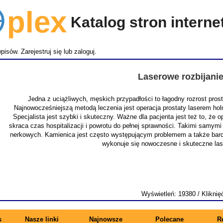
lex
Katalog stron intern
wpisów.
Zarejestruj się
lub
zaloguj
.
Laserowe rozbijani
Jedna z uciążliwych, męskich przypadłości to łagodny rozrost pro
Najnowocześniejszą metodą leczenia jest operacja prostaty laserem ho
Specjalista jest szybki i skuteczny. Ważne dla pacjenta jest też to, że
skraca czas hospitalizacji i powrotu do pełnej sprawności. Takimi samymi
nerkowych. Kamienica jest często występującym problemem a także bardz
wykonuje się nowoczesne i skuteczne la
Wyświetleń: 19380 / Kliknię
s
Nasze linki
Najnowsze
Polecane
R