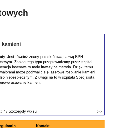
etowych
e kamieni
staty. Jest również znany pod skrótową nazwą BPH.
lmowym. Zabieg tego typu przeprowadzany przez szpital
 operacja laserowa to mało inwazyjna metoda. Dzięki temu
 walorami może pochwalić się laserowe rozbijanie kamieni
o niebezpiecznym. Z uwagi na to w szpitalu Specjalista
serowe usuwanie kamieni.
ć: 7 /
Szczegóły wpisu
egulamin
Kontakt