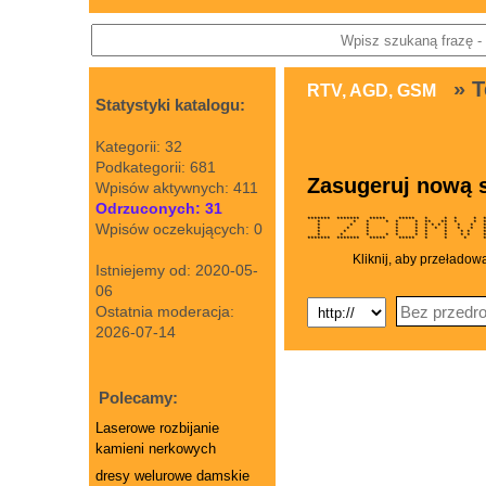
» T
RTV, AGD, GSM
Statystyki katalogu:
Kategorii: 32
Podkategorii: 681
Zasugeruj nową s
Wpisów aktywnych: 411
Odrzuconych: 31
******* ******* ***** ***** * * * *
* * * * * * ** ** * * 
Wpisów oczekujących: 0
* * * * * * * * * * * 
* * * * * * * * * * **
* * * * * * * * *
* * * * * * * * * *
******* ******* ***** ***** 
Kliknij, aby przeładow
Istniejemy od: 2020-05-
06
Ostatnia moderacja:
2026-07-14
Polecamy:
Laserowe rozbijanie
kamieni nerkowych
dresy welurowe damskie