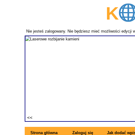
K
p
Nie jesteś zalogowany. Nie będziesz mieć możliwości edycji 
fundament
ezwykle
ne pręty z
rzymujesz
ę się z
Strona główna
Zaloguj się
Jak dodać wpi