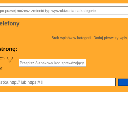
elefony
Brak wpisów w kategorii. Dodaj pierwszy wpis
tronę:
 ****** * *
* * * *
* * * *
**** * *
 * * *
 * * *
* * * * *
ać