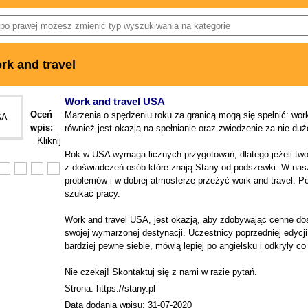
rk and travel
Work and travel USA
Oceń
Marzenia o spędzeniu roku za granicą mogą się spełnić: work 
wpis:
również jest okazją na spełnianie oraz zwiedzenie za nie duż
Kliknij
Rok w USA wymaga licznych przygotowań, dlatego jeżeli tw
z doświadczeń osób które znają Stany od podszewki. W nasz
problemów i w dobrej atmosferze przeżyć work and travel. 
szukać pracy.
Work and travel USA, jest okazją, aby zdobywając cenne d
swojej wymarzonej destynacji. Uczestnicy poprzedniej edycji
bardziej pewne siebie, mówią lepiej po angielsku i odkryły co
Nie czekaj! Skontaktuj się z nami w razie pytań.
Strona: https://stany.pl
Data dodania wpisu: 31-07-2020