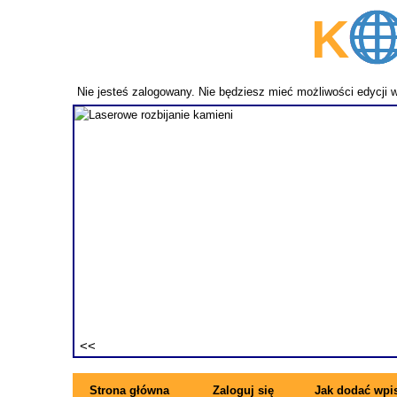
K
p
Nie jesteś zalogowany. Nie będziesz mieć możliwości edycji 
fundament
ezwykle
ne pręty z
rzymujesz
ę się z
Strona główna
Zaloguj się
Jak dodać wpi