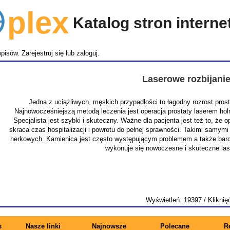
lex
Katalog stron intern
wpisów.
Zarejestruj się
lub
zaloguj
.
Laserowe rozbijani
Jedna z uciążliwych, męskich przypadłości to łagodny rozrost pro
Najnowocześniejszą metodą leczenia jest operacja prostaty laserem ho
Specjalista jest szybki i skuteczny. Ważne dla pacjenta jest też to, że
skraca czas hospitalizacji i powrotu do pełnej sprawności. Takimi samymi
nerkowych. Kamienica jest często występującym problemem a także bardz
wykonuje się nowoczesne i skuteczne la
Wyświetleń: 19397 / Kliknię
s
Nasze linki
Najnowsze
Polecane
R