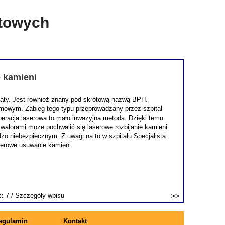
etowych
e kamieni
staty. Jest również znany pod skrótową nazwą BPH.
lmowym. Zabieg tego typu przeprowadzany przez szpital
 operacja laserowa to mało inwazyjna metoda. Dzięki temu
 walorami może pochwalić się laserowe rozbijanie kamieni
o niebezpiecznym. Z uwagi na to w szpitalu Specjalista
serowe usuwanie kamieni.
ć: 7 /
Szczegóły wpisu
egulamin
Kontakt