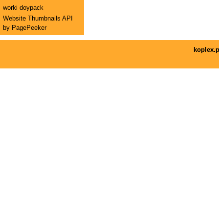
worki doypack
Website Thumbnails API
by PagePeeker
koplex.p