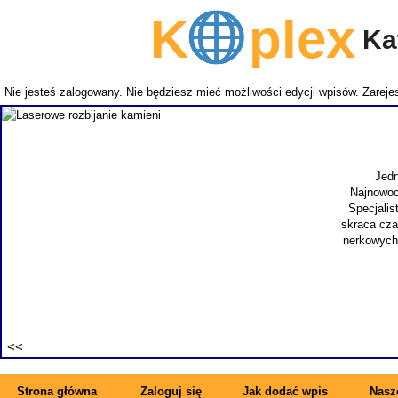
K
plex
Kat
Nie jesteś zalogowany. Nie będziesz mieć możliwości edycji wpisów.
Zarejes
Jedn
Najnowoc
Specjalis
skraca cza
nerkowych.
Strona główna
Zaloguj się
Jak dodać wpis
Nasze