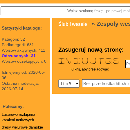
» Zespoły we
Ślub i wesele
Statystyki katalogu:
Kategorii: 32
Podkategorii: 681
Zasugeruj nową stronę:
Wpisów aktywnych: 411
Odrzuconych: 31
******* * * ******* * * * ******* ***** *****
* * * * * * * * * * * *
Wpisów oczekujących: 0
* * * * * * * * * * *
* * * * * * * * * * *****
* * * * * * * * * * * *
* * * * * * * * * * * * *
******* * ******* ***** ***** * **** * *****
Kliknij, aby przeładować
Istniejemy od: 2020-05-
06
Ostatnia moderacja:
2026-07-14
Polecamy:
Laserowe rozbijanie
kamieni nerkowych
dresy welurowe damskie