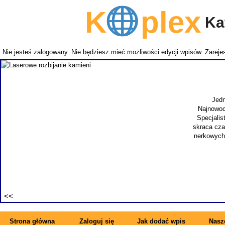
K
plex
Kat
Nie jesteś zalogowany. Nie będziesz mieć możliwości edycji wpisów.
Zarejes
Jedn
Najnowoc
Specjalis
skraca cza
nerkowych.
Strona główna
Zaloguj się
Jak dodać wpis
Nasze