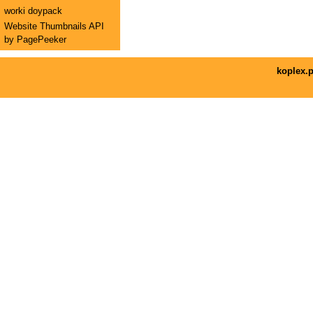
worki doypack
Website Thumbnails API
by PagePeeker
koplex.p