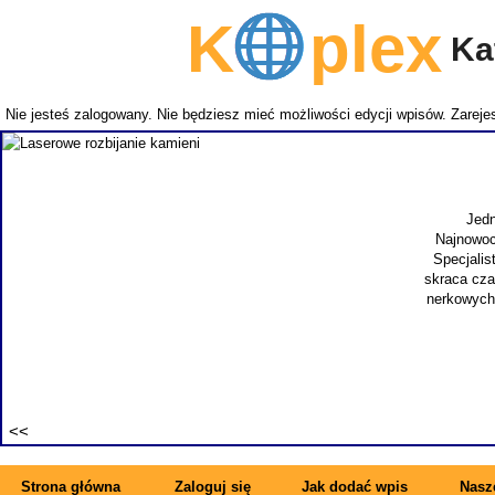
K
plex
Kat
Nie jesteś zalogowany. Nie będziesz mieć możliwości edycji wpisów.
Zarejes
Jedn
Najnowoc
Specjalis
skraca cza
nerkowych.
Strona główna
Zaloguj się
Jak dodać wpis
Nasze