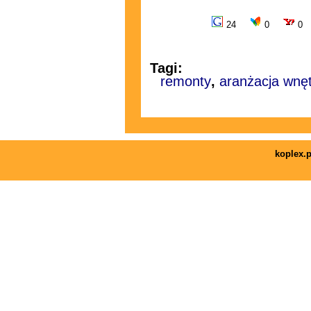
24
0
0
Tagi:
remonty
,
aranżacja wnę
koplex.p