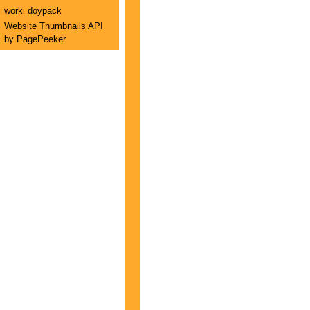
worki doypack
Website Thumbnails API
by PagePeeker