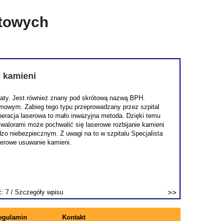
etowych
e kamieni
staty. Jest również znany pod skrótową nazwą BPH.
lmowym. Zabieg tego typu przeprowadzany przez szpital
 operacja laserowa to mało inwazyjna metoda. Dzięki temu
 walorami może pochwalić się laserowe rozbijanie kamieni
o niebezpiecznym. Z uwagi na to w szpitalu Specjalista
serowe usuwanie kamieni.
ć: 7 /
Szczegóły wpisu
egulamin
Kontakt