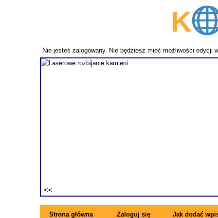
K
p
Nie jesteś zalogowany. Nie będziesz mieć możliwości edycji 
fundament
ezwykle
ne pręty z
rzymujesz
ę się z
Strona główna
Zaloguj się
Jak dodać wpi