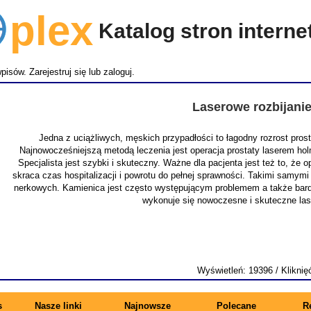
lex
Katalog stron intern
wpisów.
Zarejestruj się
lub
zaloguj
.
Laserowe rozbijani
Jedna z uciążliwych, męskich przypadłości to łagodny rozrost pro
Najnowocześniejszą metodą leczenia jest operacja prostaty laserem ho
Specjalista jest szybki i skuteczny. Ważne dla pacjenta jest też to, że
skraca czas hospitalizacji i powrotu do pełnej sprawności. Takimi samymi
nerkowych. Kamienica jest często występującym problemem a także bardz
wykonuje się nowoczesne i skuteczne la
Wyświetleń: 19396 / Kliknię
s
Nasze linki
Najnowsze
Polecane
R