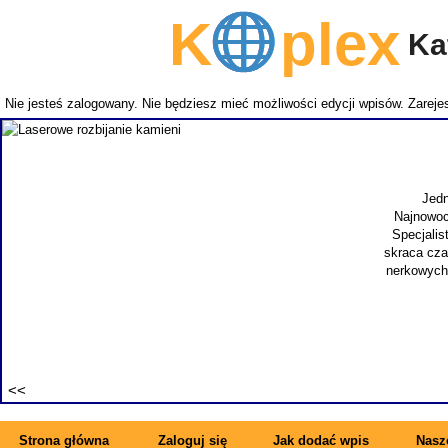
K
plex
Kat
Nie jesteś zalogowany. Nie będziesz mieć możliwości edycji wpisów.
Zarejes
Jedn
Najnowoc
Specjalis
skraca cza
nerkowych.
Strona główna
Zaloguj się
Jak dodać wpis
Nasze