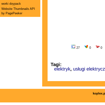
worki doypack
Website Thumbnails API
by PagePeeker
27
0
0
Tagi:
elektryk
,
usługi elektryc
koplex.p