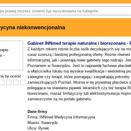
ycyna niekonwencjonalna
Gabinet INNmed terapie naturalne i biorezonans -
Z każdym rokiem rośnie liczba osób decydujących się na mo
coraz szerszą i bardziej profesjonalną ofertę. Rośnie równie
informacyjnej, jak i powstają nowe gabinety tego rodzaju. J
Poznaniem w Swarzędzu. Jest to naprawdę fachowa placówka,
a właścicielka lokalu ma wysokie kwalifikacje i wieloletnią 
iżej by ocenić
zabiegów czy terapii, które pomagają i zaspakajają potrzeb
zamieszkujących Poznań. Można w tej prywatnej placówce pod
polegająca na stawianiu pijawek lekarskich czy też terapia R
biorezonans, masaż limfatyczny lub elektrostymulacja mięśn
zamieszczone są na portalu gabinetu.
Dane firmy
:
Firma: INNmed Medycyna Informacyjna
Miasto: Swarzędz
Ulica: Rynek