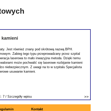
etowych
e kamieni
staty. Jest również znany pod skrótową nazwą BPH.
lmowym. Zabieg tego typu przeprowadzany przez szpital
 operacja laserowa to mało inwazyjna metoda. Dzięki temu
 walorami może pochwalić się laserowe rozbijanie kamieni
o niebezpiecznym. Z uwagi na to w szpitalu Specjalista
serowe usuwanie kamieni.
ć: 7 /
Szczegóły wpisu
egulamin
Kontakt