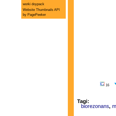
worki doypack
Website Thumbnails API
by PagePeeker
16
Tagi:
biorezonans
,
m