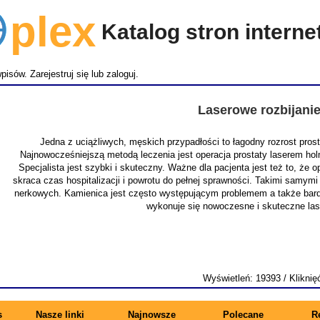
lex
Katalog stron intern
wpisów.
Zarejestruj się
lub
zaloguj
.
Laserowe rozbijani
Jedna z uciążliwych, męskich przypadłości to łagodny rozrost pro
Najnowocześniejszą metodą leczenia jest operacja prostaty laserem ho
Specjalista jest szybki i skuteczny. Ważne dla pacjenta jest też to, że
skraca czas hospitalizacji i powrotu do pełnej sprawności. Takimi samymi
nerkowych. Kamienica jest często występującym problemem a także bardz
wykonuje się nowoczesne i skuteczne la
Wyświetleń: 19393 / Kliknię
s
Nasze linki
Najnowsze
Polecane
R