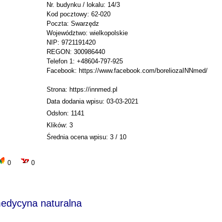
Nr. budynku / lokalu: 14/3
Kod pocztowy: 62-020
Poczta: Swarzędz
Województwo: wielkopolskie
NIP: 9721191420
REGON: 300986440
Telefon 1: +48604-797-925
Facebook: https://www.facebook.com/boreliozaINNmed/
Strona: https://innmed.pl
Data dodania wpisu: 03-03-2021
Odsłon: 1141
Klików: 3
Średnia ocena wpisu: 3 / 10
0
0
edycyna naturalna