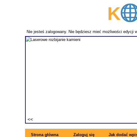
K
p
Nie jesteś zalogowany. Nie będziesz mieć możliwości edycji 
fundament
ezwykle
ne pręty z
rzymujesz
ę się z
Strona główna
Zaloguj się
Jak dodać wpi