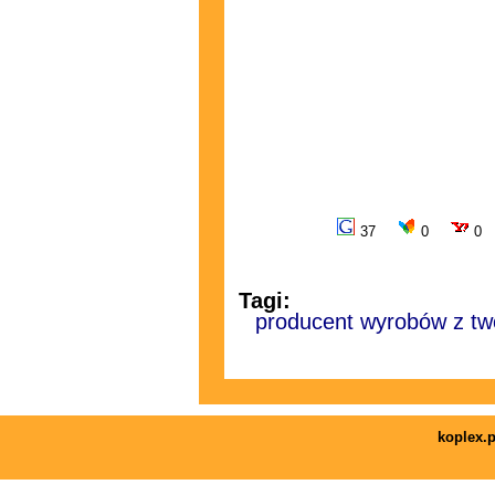
37
0
0
Tagi:
producent wyrobów z tw
koplex.p