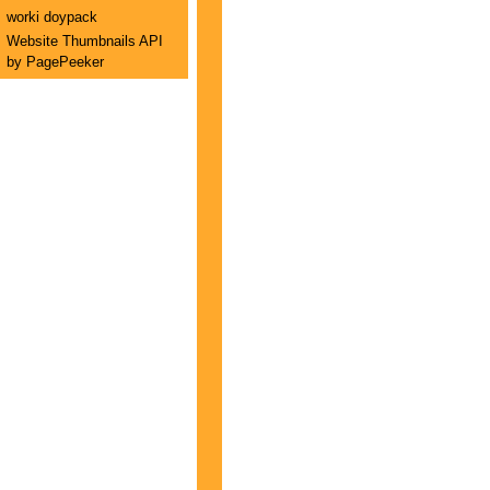
worki doypack
Website Thumbnails API
by PagePeeker