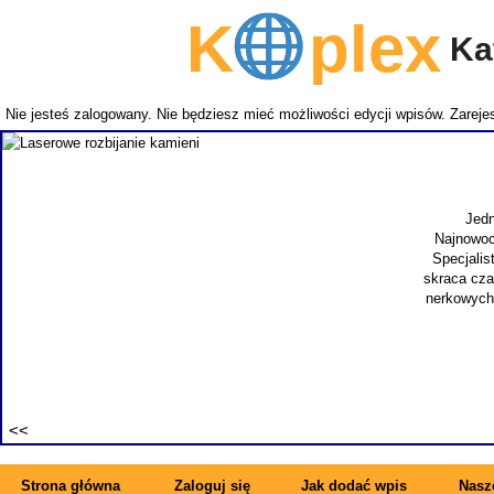
K
plex
Kat
Nie jesteś zalogowany. Nie będziesz mieć możliwości edycji wpisów.
Zarejes
Jedn
Najnowoc
Specjalis
skraca cza
nerkowych.
Strona główna
Zaloguj się
Jak dodać wpis
Nasze