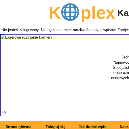
K
plex
Kat
Nie jesteś zalogowany. Nie będziesz mieć możliwości edycji wpisów.
Zarejes
Jedn
Najnowoc
Specjalis
skraca cza
nerkowych.
Strona główna
Zaloguj się
Jak dodać wpis
Nasze