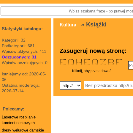
» Książki
Kultura
Statystyki katalogu:
Kategorii: 32
Podkategorii: 681
Zasugeruj nową stronę:
Wpisów aktywnych: 411
Odrzuconych: 31
******* ***** * * ******* ***** ******* ****** *******
* * * * * * * * * * * *
Wpisów oczekujących: 0
* * * * * * * * * * * *
**** * * ******* **** * * * ****** ****
* * * * * * * * * * * * *
* * * * * * * * * * * *
******* ***** * * ******* **** * ******* ****** *
Kliknij, aby przeładować
Istniejemy od: 2020-05-
06
Ostatnia moderacja:
2026-07-14
Polecamy:
Laserowe rozbijanie
kamieni nerkowych
dresy welurowe damskie