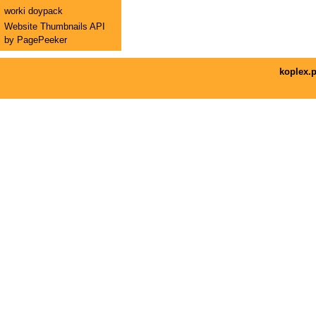
worki doypack
Website Thumbnails API
by PagePeeker
koplex.p