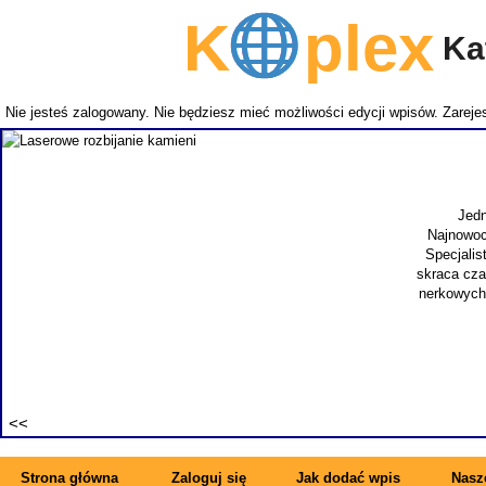
K
plex
Kat
Nie jesteś zalogowany. Nie będziesz mieć możliwości edycji wpisów.
Zarejes
Jedn
Najnowoc
Specjalis
skraca cza
nerkowych.
Strona główna
Zaloguj się
Jak dodać wpis
Nasze