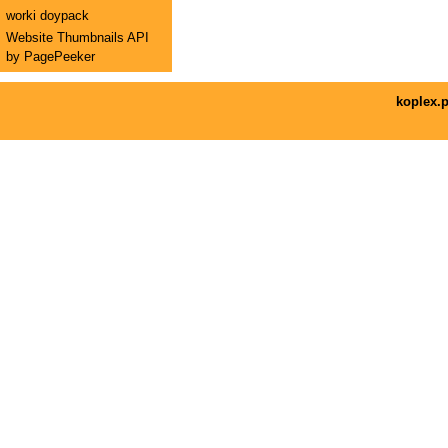
worki doypack
Website Thumbnails API
by PagePeeker
koplex.p