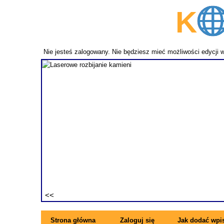
K
p
Nie jesteś zalogowany. Nie będziesz mieć możliwości edycji 
fundament
ezwykle
ne pręty z
rzymujesz
ę się z
Strona główna
Zaloguj się
Jak dodać wpi