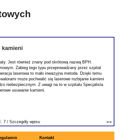
etowych
e kamieni
staty. Jest również znany pod skrótową nazwą BPH.
lmowym. Zabieg tego typu przeprowadzany przez szpital
 operacja laserowa to mało inwazyjna metoda. Dzięki temu
 walorami może pochwalić się laserowe rozbijanie kamieni
o niebezpiecznym. Z uwagi na to w szpitalu Specjalista
serowe usuwanie kamieni.
ć: 7 /
Szczegóły wpisu
egulamin
Kontakt