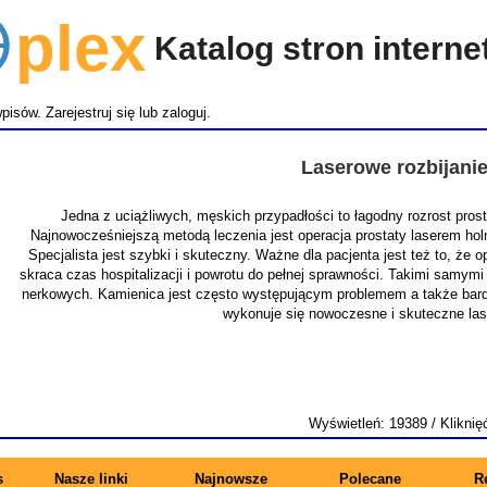
lex
Katalog stron intern
wpisów.
Zarejestruj się
lub
zaloguj
.
Laserowe rozbijani
Jedna z uciążliwych, męskich przypadłości to łagodny rozrost pro
Najnowocześniejszą metodą leczenia jest operacja prostaty laserem ho
Specjalista jest szybki i skuteczny. Ważne dla pacjenta jest też to, że
skraca czas hospitalizacji i powrotu do pełnej sprawności. Takimi samymi
nerkowych. Kamienica jest często występującym problemem a także bardz
wykonuje się nowoczesne i skuteczne la
Wyświetleń: 19389 / Kliknię
s
Nasze linki
Najnowsze
Polecane
R