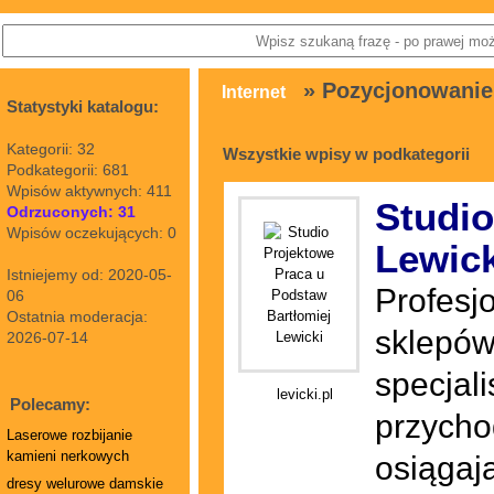
» Pozycjonowanie
Internet
Statystyki katalogu:
Kategorii: 32
Wszystkie wpisy w podkategorii
Podkategorii: 681
Wpisów aktywnych: 411
Studio
Odrzuconych: 31
Wpisów oczekujących: 0
Lewick
Istniejemy od: 2020-05-
Profesj
06
Ostatnia moderacja:
sklepów
2026-07-14
specjal
levicki.pl
Polecamy:
przychod
Laserowe rozbijanie
kamieni nerkowych
osiągaj
dresy welurowe damskie