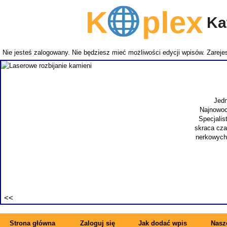
K
plex
Kat
Nie jesteś zalogowany. Nie będziesz mieć możliwości edycji wpisów.
Zarejes
Jedn
Najnowoc
Specjalis
skraca cza
nerkowych.
Strona główna
Zaloguj się
Jak dodać wpis
Nasze