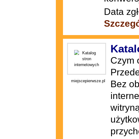
Data zgł
Szczegó
Katal
Czym o
Przede
miejscepierwsze.pl
Bez ob
intern
witryn
użytko
przych