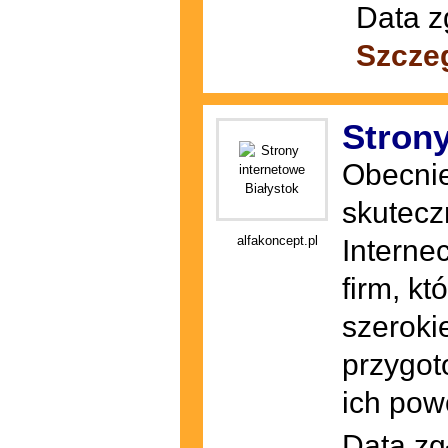
Data z
Szcze
Strony
Obecnie
skutecz
alfakoncept.pl
Interne
firm, k
szeroki
przygot
ich pow
Data zg