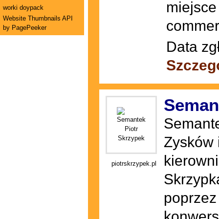
miejsce
worki doypack
Website Thumbnails API
commer
by PagePeeker
Data zg
Szczeg
Semant
Semantek
Zysków 
kierown
piotrskrzypek.pl
Skrzypk
poprzez
konwersj