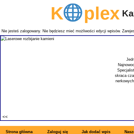
K
plex
Kat
Nie jesteś zalogowany. Nie będziesz mieć możliwości edycji wpisów.
Zarejes
Jedn
Najnowoc
Specjalis
skraca cza
nerkowych.
Strona główna
Zaloguj się
Jak dodać wpis
Nasze