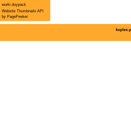
worki doypack
Website Thumbnails API
by PagePeeker
koplex.p