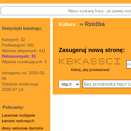
» Rzeźba
Kultura
Statystyki katalogu:
Kategorii: 32
Podkategorii: 681
Zasugeruj nową stronę:
Wpisów aktywnych: 411
Odrzuconych: 31
* * ****** * * * ***** ***** ***** *******
* ** * * * ** * * * * * * * * *
Wpisów oczekujących: 0
* ** * * * ** * * * * * *
** ****** ** * * ***** ***** * *
* ** * * * ** ***** * * * *
* ** * * * ** * * * * * * * * *
* * ****** * * * * ***** ***** ***** *******
Kliknij, aby przeładować
Istniejemy od: 2020-05-
06
Ostatnia moderacja:
2026-07-14
Polecamy:
Laserowe rozbijanie
kamieni nerkowych
dresy welurowe damskie